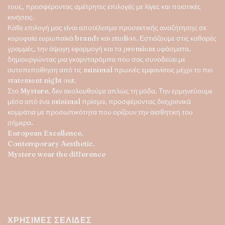
τους, προσφέροντας αμέτρητες επιλογές με λίγες και ποιοτικές
κινήσεις.
Κάθε επιλογή μας είναι αποτέλεσμα προσεκτικής αναζήτησης σε
κορυφαία ευρωπαϊκά brands και studios. Εστιάζουμε στις καθαρές
γραμμές, την άψογη εφαρμογή και τα premium υφάσματα,
δημιουργώντας μια γκαρνταρόμπα που σας συνοδεύει με
αυτοπεποίθηση από τις minimal πρωινές εμφανίσεις μέχρι το πιο
statement night out.
Στο
Mystere
, δεν ακολουθούμε απλώς τη μόδα. Την ερμηνεύουμε
μέσα από ένα minimal πρίσμα, προσφέροντας διαχρονικά
κομμάτια με προσωπικότητα που ορίζουν την αισθητική του
σήμερα.
European Excellence.
Contemporary Aesthetic.
Mystere wear the difference
ΧΡΉΣΙΜΕΣ ΣΕΛΊΔΕΣ