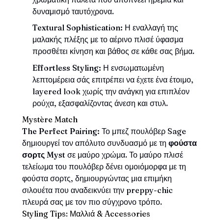
δυναμισμό ταυτόχρονα.
Textural Sophistication:
Η εναλλαγή της
μαλακής πλέξης με το αέρινο πλισέ ύφασμα
προσθέτει κίνηση και βάθος σε κάθε σας βήμα.
Effortless Styling:
Η ενσωματωμένη
λεπτομέρεια σάς επιτρέπει να έχετε ένα έτοιμο,
layered look χωρίς την ανάγκη για επιπλέον
ρούχα, εξασφαλίζοντας άνεση και στυλ.
Mystère Match
The Perfect Pairing:
Το μπεζ πουλόβερ Sage
δημιουργεί τον απόλυτο συνδυασμό με τη
φούστα
σορτς Myst
σε μαύρο χρώμα. Το μαύρο πλισέ
τελείωμα του πουλόβερ δένει ομοιόμορφα με τη
φούστα σορτς, δημιουργώντας μια επιμήκη
σιλουέτα που αναδεικνύει την preppy-chic
πλευρά σας με τον πιο σύγχρονο τρόπο.
Styling Tips: Μαλλιά & Accessories