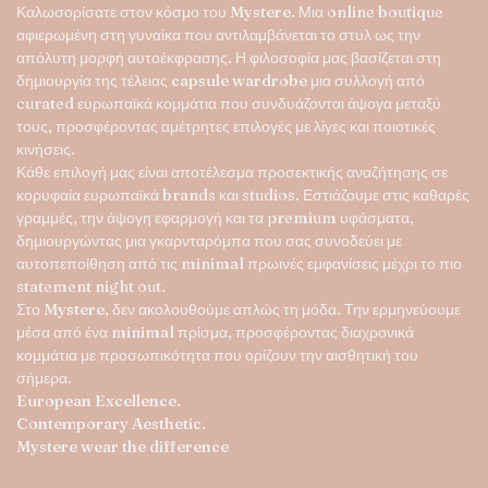
Καλωσορίσατε στον κόσμο του
Mystere
. Μια online boutique
του
αφιερωμένη στη γυναίκα που αντιλαμβάνεται το στυλ ως την
προϊόντος
απόλυτη μορφή αυτοέκφρασης. Η φιλοσοφία μας βασίζεται στη
δημιουργία της τέλειας
capsule wardrobe
μια συλλογή από
curated ευρωπαϊκά κομμάτια που συνδυάζονται άψογα μεταξύ
τους, προσφέροντας αμέτρητες επιλογές με λίγες και ποιοτικές
κινήσεις.
Κάθε επιλογή μας είναι αποτέλεσμα προσεκτικής αναζήτησης σε
κορυφαία ευρωπαϊκά brands και studios. Εστιάζουμε στις καθαρές
γραμμές, την άψογη εφαρμογή και τα premium υφάσματα,
δημιουργώντας μια γκαρνταρόμπα που σας συνοδεύει με
αυτοπεποίθηση από τις minimal πρωινές εμφανίσεις μέχρι το πιο
statement night out.
Στο
Mystere
, δεν ακολουθούμε απλώς τη μόδα. Την ερμηνεύουμε
μέσα από ένα minimal πρίσμα, προσφέροντας διαχρονικά
κομμάτια με προσωπικότητα που ορίζουν την αισθητική του
σήμερα.
European Excellence.
Contemporary Aesthetic.
Mystere wear the difference