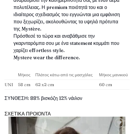
αναβαθμίσει την καθημερινότητά σας με έναν αέρα
πολυτέλειας. Η premium ποιότητά του και ο
ιδιαίτερος σχεδιασμός του εγγυώνται μια εμφάνιση
που ξεχωρίζει, ακολουθώντας τα υψηλά πρότυπα
της Mystère.
Πρόσθεσέ το τώρα και αναβάθμισε την
γκαρνταρόμπα σου με ένα statement κομμάτι που
χαρίζει effortless style.
Mystere wear the difference.
Μήκος
Πλάτος κάτω από τις μασχάλες
Μήκος μανικιού
UNI
58 cm
62 x2 cm
60 cm
ΣΥΝΘΕΣΗ: 88% βισκόζη 12% νάιλον
ΣΧΕΤΙΚΑ ΠΡΟΙΟΝΤΑ
Πρόσθήκη