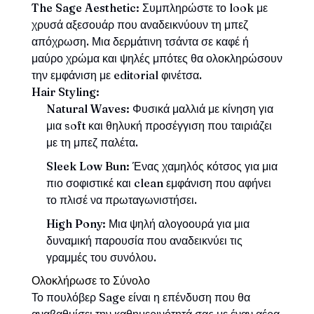
The Sage Aesthetic:
Συμπληρώστε το look με
χρυσά αξεσουάρ που αναδεικνύουν τη μπεζ
απόχρωση. Μια δερμάτινη τσάντα σε καφέ ή
μαύρο χρώμα και ψηλές μπότες θα ολοκληρώσουν
την εμφάνιση με editorial φινέτσα.
Hair Styling:
Natural Waves:
Φυσικά μαλλιά με κίνηση για
μια soft και θηλυκή προσέγγιση που ταιριάζει
με τη μπεζ παλέτα.
Sleek Low Bun:
Ένας χαμηλός κότσος για μια
πιο σοφιστικέ και clean εμφάνιση που αφήνει
το πλισέ να πρωταγωνιστήσει.
High Pony:
Μια ψηλή αλογοουρά για μια
δυναμική παρουσία που αναδεικνύει τις
γραμμές του συνόλου.
Ολοκλήρωσε το Σύνολο
Το πουλόβερ Sage είναι η επένδυση που θα