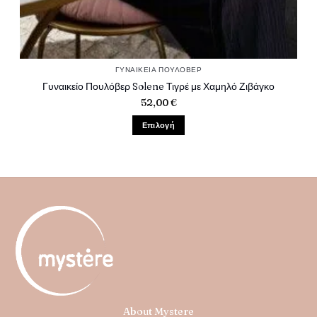
ΓΥΝΑΙΚΕΊΑ ΠΟΥΛΌΒΕΡ
Γυναικείο Πουλόβερ Solene Τιγρέ με Χαμηλό Ζιβάγκο
52,00
€
Επιλογή
Αυτό
το
προϊόν
έχει
πολλαπλές
παραλλαγές.
Οι
επιλογές
μπορούν
να
επιλεγούν
στη
About Mystere
σελίδα