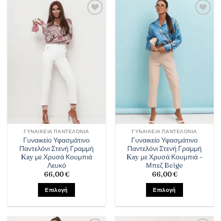
προϊόν
προϊόν
έχει
έχει
Πρόσθήκη
Πρόσθήκη
πολλαπλές
πολλαπλές
στην λίστα
στην λίστα
παραλλαγές.
παραλλαγές.
επιθυμιών
επιθυμιών
Οι
Οι
επιλογές
επιλογές
μπορούν
μπορούν
να
να
επιλεγούν
επιλεγούν
στη
στη
σελίδα
σελίδα
του
του
προϊόντος
προϊόντος
ΓΥΝΑΙΚΕΊΑ ΠΑΝΤΕΛΌΝΙΑ
ΓΥΝΑΙΚΕΊΑ ΠΑΝΤΕΛΌΝΙΑ
Γυναικείο Υφασμάτινο
Γυναικείο Υφασμάτινο
Παντελόνι Στενή Γραμμή
Παντελόνι Στενή Γραμμή
Kay με Χρυσά Κουμπιά
Kay με Χρυσά Κουμπιά –
Λευκό
Μπεζ Beige
66,00
€
66,00
€
Επιλογή
Επιλογή
Αυτό
Αυτό
το
το