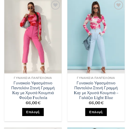
Πρόσθήκη
Πρόσθήκη
στην λίστα
στην λίστα
επιθυμιών
επιθυμιών
ΓΥΝΑΙΚΕΊΑ ΠΑΝΤΕΛΌΝΙΑ
ΓΥΝΑΙΚΕΊΑ ΠΑΝΤΕΛΌΝΙΑ
Γυναικείο Υφασμάτινο
Γυναικείο Υφασμάτινο
Παντελόνι Στενή Γραμμή
Παντελόνι Στενή Γραμμή
Kay με Χρυσά Κουμπιά
Kay με Χρυσά Κουμπιά –
Φούξια Fuchsia
Γαλάζιο Light Blue
66,00
€
66,00
€
Επιλογή
Επιλογή
Αυτό
Αυτό
το
το