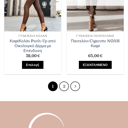
να
να
επιλεγούν
επιλεγούν
στη
στη
σελίδα
σελίδα
του
του
προϊόντος
προϊόντος
ΓΥΝΑΙΚΕΊΑ ΚΟΛΆΝ
ΓΥΝΑΙΚΕΊΑ ΠΑΝΤΕΛΌΝΙΑ
ΚαφέΚολάν Push-Up από
Παντελόνι Cigarette NOAH
Οικολογικό Δέρμα με
Καφέ
Επένδυση
38,00
€
65,00
€
Επιλογή
ΕΞΑΝΤΛΗΜΕΝΟ
Αυτό
το
προϊόν
1
2
έχει
πολλαπλές
παραλλαγές.
Οι
επιλογές
μπορούν
να