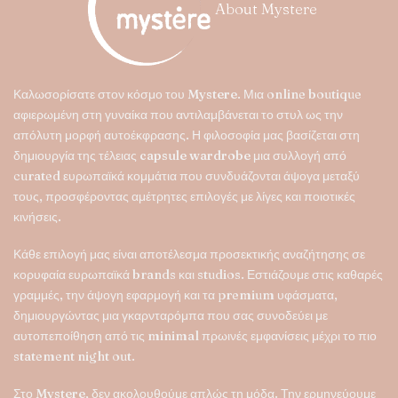
About Mystere
επιλεγούν
στη
σελίδα
του
προϊόντος
Καλωσορίσατε στον κόσμο του
Mystere
. Μια online boutique
αφιερωμένη στη γυναίκα που αντιλαμβάνεται το στυλ ως την
απόλυτη μορφή αυτοέκφρασης. Η φιλοσοφία μας βασίζεται στη
δημιουργία της τέλειας
capsule wardrobe
μια συλλογή από
curated ευρωπαϊκά κομμάτια που συνδυάζονται άψογα μεταξύ
τους, προσφέροντας αμέτρητες επιλογές με λίγες και ποιοτικές
κινήσεις.
Κάθε επιλογή μας είναι αποτέλεσμα προσεκτικής αναζήτησης σε
κορυφαία ευρωπαϊκά brands και studios. Εστιάζουμε στις καθαρές
γραμμές, την άψογη εφαρμογή και τα premium υφάσματα,
δημιουργώντας μια γκαρνταρόμπα που σας συνοδεύει με
αυτοπεποίθηση από τις minimal πρωινές εμφανίσεις μέχρι το πιο
statement night out.
Στο
Mystere
, δεν ακολουθούμε απλώς τη μόδα. Την ερμηνεύουμε