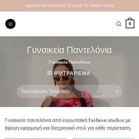
Μετάβαση
ΔΩΡΕΑΝ ΜΕΤΑΦΟΡΙΚΑ ΣΕ ΟΛΕΣ ΤΙΣ ΠΑΡΑΓΓΕΛΙΕΣ
στο
περιεχόμενο
0
Γυναικεία Παντελόνια
Γυναικεία Παντελόνια
ΦΙΛΤΡΆΡΙΣΜΑ
Γυναικεία παντελόνια από ευρωπαϊκά fashion studios με
άψογη εφαρμογή και διαχρονικό στυλ για κάθε περίσταση.