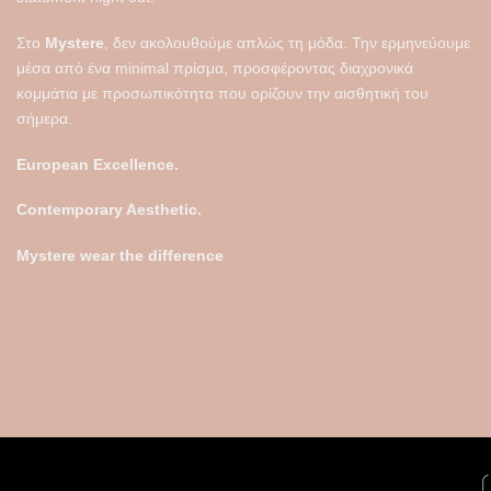
Στο
Mystere
, δεν ακολουθούμε απλώς τη μόδα. Την ερμηνεύουμε
μέσα από ένα minimal πρίσμα, προσφέροντας διαχρονικά
κομμάτια με προσωπικότητα που ορίζουν την αισθητική του
σήμερα.
European Excellence.
Contemporary Aesthetic.
Mystere wear the difference