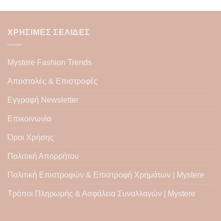
πολλαπλές
πολλαπλ
παραλλαγές.
παραλλαγ
Οι
Οι
ΧΡΉΣΙΜΕΣ ΣΕΛΊΔΕΣ
επιλογές
επιλογές
μπορούν
μπορούν
Mystere Fashion Trends
να
να
επιλεγούν
επιλεγού
Αποστολές & Επιστροφές
στη
στη
σελίδα
σελίδα
Εγγραφή Newsletter
του
του
Επικοινωνία
προϊόντος
προϊόντο
Όροι Χρήσης
Πολιτική Απορρήτου
Πολιτική Επιστροφών & Επιστροφή Χρημάτων | Mystere
Τρόποι Πληρωμής & Ασφάλεια Συναλλαγών | Mystere