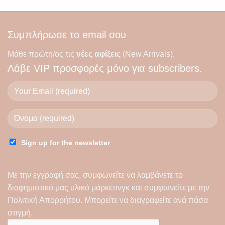
ές
πολλαπλές
ές.
παραλλαγές.
Οι
Συμπλήρωσε το email σου
επιλογές
μπορούν
Μάθε πρώτη/ος τις
νέες αφίξεις
(New Arrivals).
να
Λάβε
VIP προσφορές
μόνο για subscribers.
ν
επιλεγούν
στη
σελίδα
του
ς
προϊόντος
Sign up for the newsletter
Με την εγγραφή σας, συμφωνείτε να λαμβάνετε το
διαφημιστικό μας υλικό μάρκετινγκ και συμφωνείτε με την
Πολιτική Απορρήτου
. Μπορείτε να διαγραφείτε ανά πάσα
στιγμή.