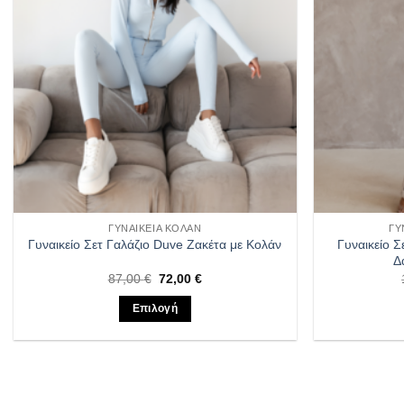
να
επιλεγούν
στη
σελίδα
του
προϊόντος
ΓΥΝΑΙΚΕΊΑ ΚΟΛΆΝ
ΓΥ
Γυναικείο Σ
Γυναικείο Σετ Γαλάζιο Duve Ζακέτα με Κολάν
Δ
Original
Η
87,00
€
72,00
€
price
τρέχουσα
was:
τιμή
Επιλογή
87,00 €.
είναι:
72,00 €.
Αυτό
το
προϊόν
έχει