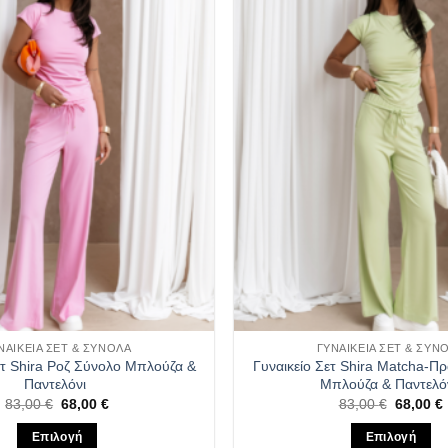
επιθυμιών
ΝΑΙΚΕΊΑ ΣΕΤ & ΣΎΝΟΛΑ
ΓΥΝΑΙΚΕΊΑ ΣΕΤ & ΣΎΝ
ετ Shira Ροζ Σύνολο Μπλούζα &
Γυναικείο Σετ Shira Matcha-Π
Παντελόνι
Μπλούζα & Παντελό
Original
Η
Original
83,00
€
68,00
€
83,00
€
68,00
€
price
τρέχουσα
price
was:
τιμή
was:
Επιλογή
Επιλογή
83,00 €.
είναι:
83,00 €.
ε