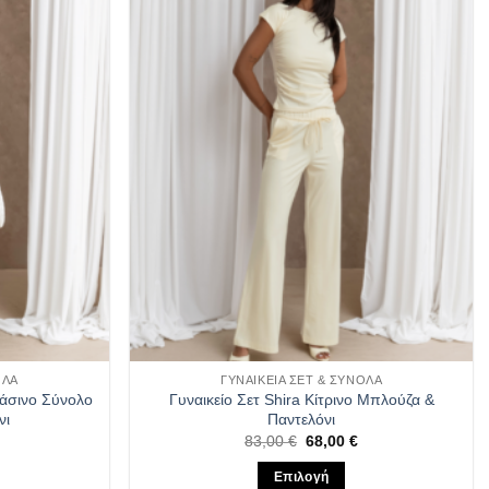
επιθυμιών
επιθυμιών
ΟΛΑ
ΓΥΝΑΙΚΕΊΑ ΣΕΤ & ΣΎΝΟΛΑ
ράσινο Σύνολο
Γυναικείο Σετ Shira Κίτρινο Μπλούζα &
νι
Παντελόνι
Η
Original
Η
83,00
€
68,00
€
τρέχουσα
price
τρέχουσα
τιμή
was:
τιμή
Επιλογή
ίναι:
83,00 €.
είναι: