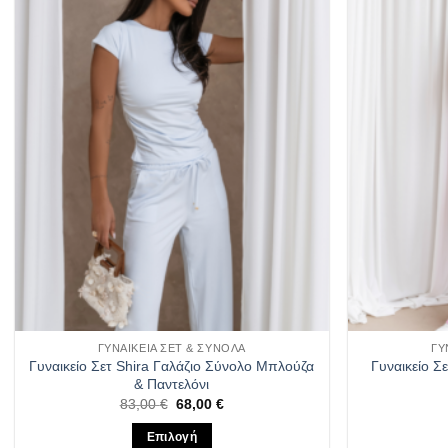
επιθυμιών
ΓΥΝΑΙΚΕΊΑ ΣΕΤ & ΣΎΝΟΛΑ
ΓΥ
Γυναικείο Σετ Shira Γαλάζιο Σύνολο Μπλούζα
Γυναικείο Σ
& Παντελόνι
Original
Η
83,00
€
68,00
€
price
τρέχουσα
was:
τιμή
Επιλογή
83,00 €.
είναι: