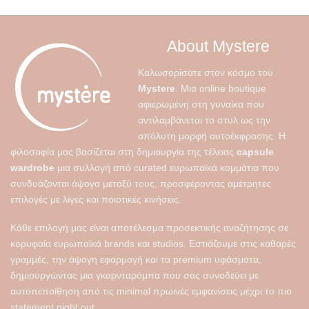
πολλαπλές
παραλλαγές.
Οι
About Mystere
επιλογές
μπορούν
Καλωσορίσατε στον κόσμο του
να
Mystere
. Μια online boutique
επιλεγούν
αφιερωμένη στη γυναίκα που
στη
αντιλαμβάνεται το στυλ ως την
σελίδα
απόλυτη μορφή αυτοέκφρασης. Η
του
φιλοσοφία μας βασίζεται στη δημιουργία της τέλειας
capsule
προϊόντος
wardrobe
μια συλλογή από curated ευρωπαϊκά κομμάτια που
συνδυάζονται άψογα μεταξύ τους, προσφέροντας αμέτρητες
επιλογές με λίγες και ποιοτικές κινήσεις.
Κάθε επιλογή μας είναι αποτέλεσμα προσεκτικής αναζήτησης σε
κορυφαία ευρωπαϊκά brands και studios. Εστιάζουμε στις καθαρές
γραμμές, την άψογη εφαρμογή και τα premium υφάσματα,
δημιουργώντας μια γκαρνταρόμπα που σας συνοδεύει με
αυτοπεποίθηση από τις minimal πρωινές εμφανίσεις μέχρι το πιο
statement night out.