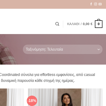
0
ΚΑΛΆΘΙ /
0,00
€
ordinated σύνολα για effortless εμφανίσεις, από casual
ι δυναμική παρουσία κάθε στιγμή της ημέρας.
-18%
Πρόσθήκη
Πρόσθήκη
στην λίστα
στην λίστα