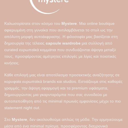
να
να
επιλεγούν
επιλεγούν
στη
στη
σελίδα
σελίδα
Καλωσορίσατε στον κόσμο του
Mystere
. Μια online boutique
του
του
αφιερωμένη στη γυναίκα που αντιλαμβάνεται το στυλ ως την
προϊόντος
προϊόντος
απόλυτη μορφή αυτοέκφρασης. Η φιλοσοφία μας βασίζεται στη
δημιουργία της τέλειας
capsule wardrobe
μια συλλογή από
curated ευρωπαϊκά κομμάτια που συνδυάζονται άψογα μεταξύ
τους, προσφέροντας αμέτρητες επιλογές με λίγες και ποιοτικές
κινήσεις.
Κάθε επιλογή μας είναι αποτέλεσμα προσεκτικής αναζήτησης σε
κορυφαία ευρωπαϊκά brands και studios. Εστιάζουμε στις καθαρές
γραμμές, την άψογη εφαρμογή και τα premium υφάσματα,
δημιουργώντας μια γκαρνταρόμπα που σας συνοδεύει με
αυτοπεποίθηση από τις minimal πρωινές εμφανίσεις μέχρι το πιο
statement night out.
Στο
Mystere
, δεν ακολουθούμε απλώς τη μόδα. Την ερμηνεύουμε
μέσα από ένα minimal πρίσμα, προσφέροντας διαχρονικά