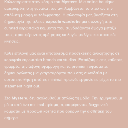
Καλωσορίσατε στον κόσμο του
Mystere
. Μια online boutique
του
αφιερωμένη στη γυναίκα που αντιλαμβάνεται το στυλ ως την
προϊόντος
απόλυτη μορφή αυτοέκφρασης. Η φιλοσοφία μας βασίζεται στη
δημιουργία της τέλειας
capsule wardrobe
μια συλλογή από
curated ευρωπαϊκά κομμάτια που συνδυάζονται άψογα μεταξύ
τους, προσφέροντας αμέτρητες επιλογές με λίγες και ποιοτικές
κινήσεις.
Κάθε επιλογή μας είναι αποτέλεσμα προσεκτικής αναζήτησης σε
κορυφαία ευρωπαϊκά brands και studios. Εστιάζουμε στις καθαρές
γραμμές, την άψογη εφαρμογή και τα premium υφάσματα,
δημιουργώντας μια γκαρνταρόμπα που σας συνοδεύει με
αυτοπεποίθηση από τις minimal πρωινές εμφανίσεις μέχρι το πιο
statement night out.
Στο
Mystere
, δεν ακολουθούμε απλώς τη μόδα. Την ερμηνεύουμε
μέσα από ένα minimal πρίσμα, προσφέροντας διαχρονικά
κομμάτια με προσωπικότητα που ορίζουν την αισθητική του
σήμερα.