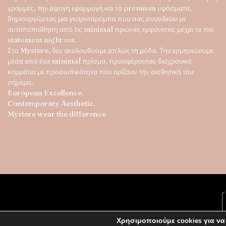
γραμμές, την άψογη εφαρμογή και τα premium υφάσματα,
δημιουργώντας μια γκαρνταρόμπα που σας συνοδεύει με
αυτοπεποίθηση από τις minimal πρωινές εμφανίσεις μέχρι το πιο
statement night out.
Στο
Mystere
, δεν ακολουθούμε απλώς τη μόδα. Την ερμηνεύουμε
μέσα από ένα minimal πρίσμα, προσφέροντας διαχρονικά
κομμάτια με προσωπικότητα που ορίζουν την αισθητική του
σήμερα.
European Excellence.
Contemporary Aesthetic.
Mystere wear the difference
Χρησιμοποιούμε cookies για να