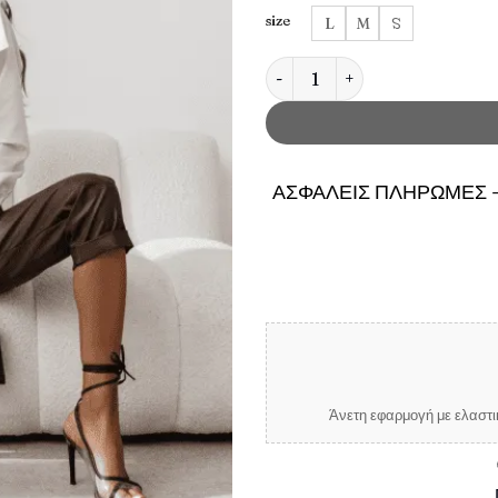
size
L
M
S
Γυναικείο Πουκάμισο με γραβ
ΑΣΦΑΛΕΙΣ ΠΛΗΡΩΜΕΣ -
Άνετη εφαρμογή με ελαστικ