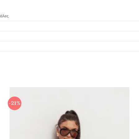
χάλες
-21%
Πρόσθήκη
στην λίστα
επιθυμιών