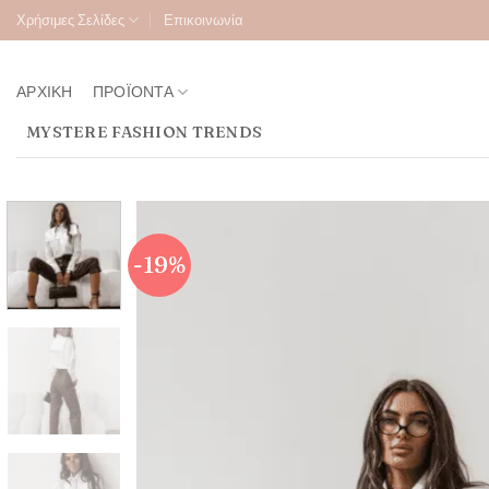
Μετάβαση
Χρήσιμες Σελίδες
Επικοινωνία
στο
περιεχόμενο
ΑΡΧΙΚΉ
ΠΡΟΪΌΝΤΑ
MYSTERE FASHION TRENDS
-19%