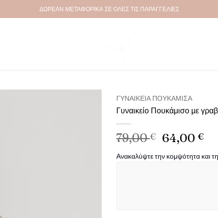
ΔΩΡΕΑΝ ΜΕΤΑΦΟΡΙΚΑ ΣΕ ΟΛΕΣ ΤΙΣ ΠΑΡΑΓΓΕΛΙΕΣ
ΓΥΝΑΙΚΕΊΑ ΠΟΥΚΆΜΙΣΑ
Γυναικείο Πουκάμισο με γρα
Πρόσθήκη
στην λίστα
Original
Η
79,00
€
64,00
€
επιθυμιών
price
τρ
Ανακαλύψτε την κομψότητα και τ
was:
τι
79,00 €.
είν
64