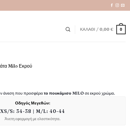
ΚΑΛΆΘΙ /
0,00
€
0
βάτα Milo Εκρού
έχουσα
ην άνεση που προσφέρει
το πουκάμισο MILO
σε εκρού χρώμα.
μή
αι:
Οδηγός Μεγεθών:
,00 €.
XS/S: 34-38 | M/L: 40-44
Άνετη εφαρμογή με ελαστικότητα.