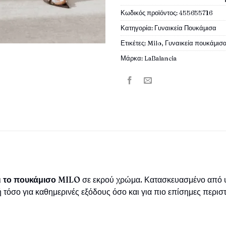
Κωδικός προϊόντος:
455655716
Κατηγορία:
Γυναικεία Πουκάμισα
Ετικέτες:
Milo
,
Γυναικεία πουκάμισ
Μάρκα:
LaBalancia
ι
το πουκάμισο MILO
σε εκρού χρώμα. Κατασκευασμένο από υ
ή τόσο για καθημερινές εξόδους όσο και για πιο επίσημες περιστ