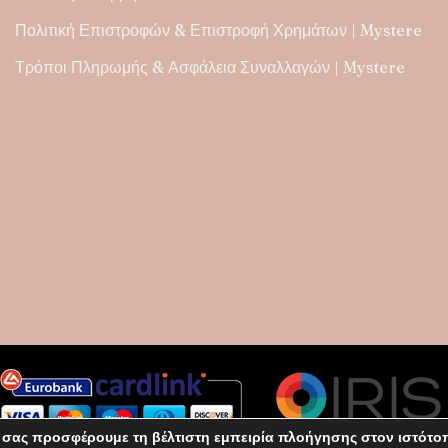
Πολιτική Επιστροφών & Επιστροφή Χρημάτων | Mystere
Τρόποι Πληρωμής & Ασφάλεια Συναλλαγών | Mystere
 σας προσφέρουμε τη βέλτιστη εμπειρία πλοήγησης στον ιστότο