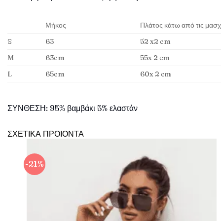
Μήκος
Πλάτος κάτω από τις μασ
S
63
52 x2 cm
M
63
cm
55
x 2 cm
L
65
cm
60
x 2 cm
ΣΥΝΘΕΣΗ: 95% βαμβάκι 5% ελαστάν
ΣΧΕΤΙΚΑ ΠΡΟΙΟΝΤΑ
-21%
Πρόσθήκη
στην λίστα
επιθυμιών