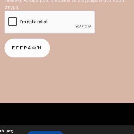
στιγμή.
πό μας.