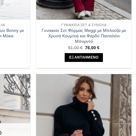
ΟΛΑ
ΓΥΝΑΙΚΕΊΑ ΣΕΤ & ΣΎΝΟΛΑ
ίων Bonny με
Γυναικείο Σετ Φόρμας Meggi με Μπλούζα με
νι Μόκα
Χρυσά Κουμπιά και Φαρδύ Παντελόνι
Μπορντό
Η
Original
Η
91,00
€
76,00
€
τρέχουσα
price
τρέχουσα
τιμή
was:
τιμή
ΕΞΑΝΤΛΗΜΕΝΟ
ίναι:
91,00 €.
είναι:
78,00 €.
76,00 €.
Αυτό
το
προϊόν
έχει
Πρόσθήκη
Πρόσθήκη
ές
πολλαπλές
στην λίστα
στην λίστα
ές.
παραλλαγές.
επιθυμιών
επιθυμιών
Οι
επιλογές
μπορούν
να
Ο
ν
επιλεγούν