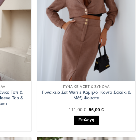
ΟΛΑ
ΓΥΝΑΙΚΕΊΑ ΣΕΤ & ΣΎΝΟΛΑ
άνικο Τοπ &
Γυναικείο Σετ Warris Καμηλό Κοντό Σακάκι &
leeve Top &
Μάξι Φούστα
Μόκα
Η
Original
Η
111,00
€
96,00
€
τρέχουσα
price
τρέχουσα
τιμή
was:
τιμή
Επιλογή
ίναι:
111,00 €.
είναι:
65,00 €.
96,00 €.
Αυτό
το