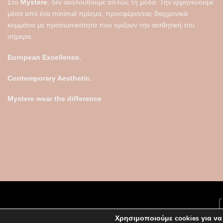
Στο
Mystere
, δεν ακολουθούμε απλώς τη μόδα. Την ερμηνεύουμε
μέσα από ένα minimal πρίσμα, προσφέροντας διαχρονικά
κομμάτια με προσωπικότητα που ορίζουν την αισθητική του
σήμερα.
European Excellence.
Contemporary Aesthetic.
Mystere wear the difference
Χρησιμοποιούμε cookies για να