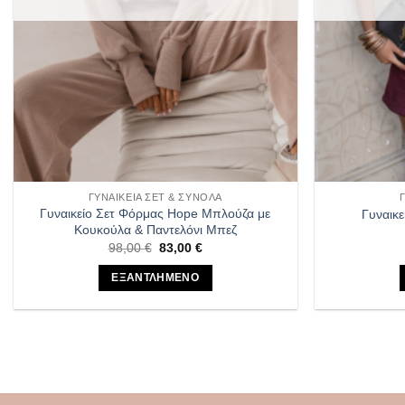
στη
σελίδα
του
προϊόντος
ΓΥΝΑΙΚΕΊΑ ΣΕΤ & ΣΎΝΟΛΑ
Γυναικείο Σετ Φόρμας Hope Μπλούζα με
Γυναικ
Κουκούλα & Παντελόνι Μπεζ
Original
Η
98,00
€
83,00
€
price
τρέχουσα
was:
τιμή
ΕΞΑΝΤΛΗΜΕΝΟ
98,00 €.
είναι:
83,00 €.
Αυτό
το
προϊόν
έχει
πολλαπλές
παραλλαγές.