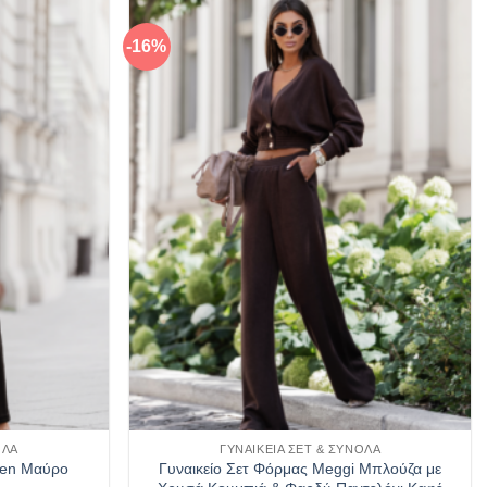
προϊόν
έχει
-16%
Πρόσθήκη
Πρόσθήκη
ές
πολλαπλές
στην λίστα
στην λίστα
ές.
παραλλαγές.
επιθυμιών
επιθυμιών
Οι
επιλογές
μπορούν
να
ν
επιλεγούν
στη
σελίδα
του
ς
προϊόντος
ΟΛΑ
ΓΥΝΑΙΚΕΊΑ ΣΕΤ & ΣΎΝΟΛΑ
Γυναικείο Σετ Φόρμας Meggi Μπλούζα με
men Μαύρο