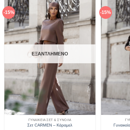
προϊόν
έχει
-15%
-15%
Πρόσθήκη
πολλαπλές
στην λίστα
παραλλαγές.
επιθυμιών
Οι
επιλογές
μπορούν
να
ΕΞΑΝΤΛΗΜΈΝΟ
επιλεγούν
στη
σελίδα
του
προϊόντος
ΓΥΝΑΙΚΕΊΑ ΣΕΤ & ΣΎΝΟΛΑ
ΓΥ
Σετ CARMEN – Κάραμελ
Γυναικε