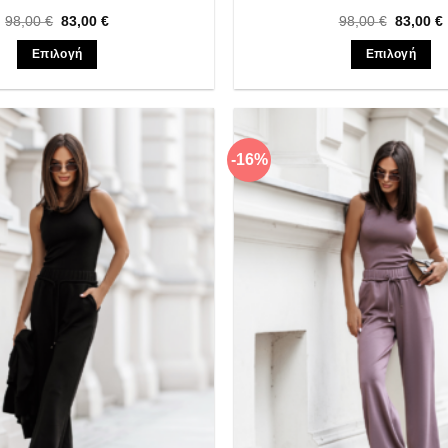
Original
Η
Original
98,00
€
83,00
€
98,00
€
83,00
€
price
τρέχουσα
price
was:
τιμή
was:
Επιλογή
Επιλογή
98,00 €.
είναι:
98,00 €.
ε
83,00 €.
Αυτό
Αυτό
το
το
προϊόν
προϊόν
έχει
έχει
-16%
Πρόσθήκη
πολλαπλές
πολλαπλ
στην λίστα
παραλλαγές.
παραλλαγ
επιθυμιών
Οι
Οι
επιλογές
επιλογές
μπορούν
μπορούν
να
να
επιλεγούν
επιλεγού
στη
στη
σελίδα
σελίδα
του
του
προϊόντος
προϊόντο