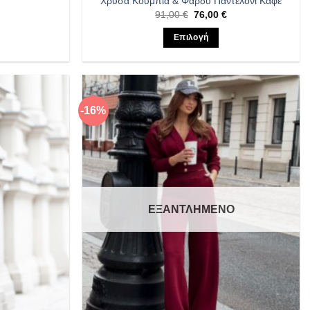
Χρυσά Κουμπιά & Φαρδύ Παντελόνι Καφέ
Η
Original
Η
91,00
€
76,00
€
τρέχουσα
price
τρέχουσα
τιμή
was:
τιμή
Επιλογή
ίναι:
91,00 €.
είναι:
83,00 €.
76,00 €.
Αυτό
το
προϊόν
έχει
-16%
Πρόσθήκη
Πρόσθήκη
ές
πολλαπλές
στην λίστα
στην λίστα
ές.
παραλλαγές.
επιθυμιών
επιθυμιών
Οι
επιλογές
μπορούν
να
ΕΞΑΝΤΛΗΜΈΝΟ
ν
επιλεγούν
στη
σελίδα
του
ς
προϊόντος