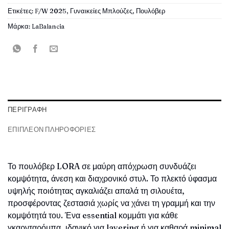
Ετικέτες:
F/W 2025
,
Γυναικείες Μπλούζες
,
Πουλόβερ
Μάρκα:
LaBalancia
ΠΕΡΙΓΡΑΦΉ
ΕΠΙΠΛΈΟΝ ΠΛΗΡΟΦΟΡΊΕΣ
Το πουλόβερ LORA σε μαύρη απόχρωση συνδυάζει
κομψότητα, άνεση και διαχρονικό στυλ. Το πλεκτό ύφασμα
υψηλής ποιότητας αγκαλιάζει απαλά τη σιλουέτα,
προσφέροντας ζεστασιά χωρίς να χάνει τη γραμμή και την
κομψότητά του. Ένα essential κομμάτι για κάθε
γκαρνταρόμπα, ιδανικό για layering ή για καθαρά minimal