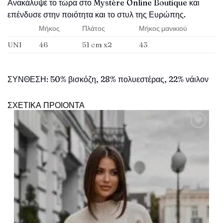
Ανακάλυψέ το τώρα στο Mystère Online Boutique και
επένδυσε στην ποιότητα και το στυλ της Ευρώπης.
Μήκος
Πλάτος
Μήκος μανικιού
UNI
46
51 cm x2
43
ΣΥΝΘΕΣΗ: 50% βισκόζη, 28% πολυεστέρας, 22% νάιλον
ΣΧΕΤΙΚΑ ΠΡΟΙΟΝΤΑ
Πρόσθήκη
στην λίστα
επιθυμιών