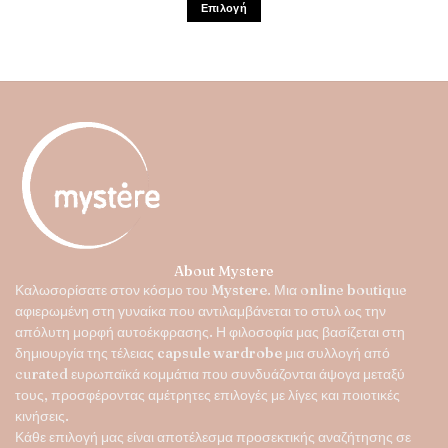
Επιλογή
Αυτό
το
προϊόν
έχει
πολλαπλές
παραλλαγές.
Οι
επιλογές
μπορούν
να
επιλεγούν
στη
About Mystere
σελίδα
Καλωσορίσατε στον κόσμο του
Mystere
. Μια online boutique
του
αφιερωμένη στη γυναίκα που αντιλαμβάνεται το στυλ ως την
προϊόντος
απόλυτη μορφή αυτοέκφρασης. Η φιλοσοφία μας βασίζεται στη
δημιουργία της τέλειας
capsule wardrobe
μια συλλογή από
curated ευρωπαϊκά κομμάτια που συνδυάζονται άψογα μεταξύ
τους, προσφέροντας αμέτρητες επιλογές με λίγες και ποιοτικές
κινήσεις.
Κάθε επιλογή μας είναι αποτέλεσμα προσεκτικής αναζήτησης σε