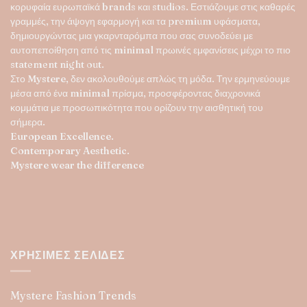
κορυφαία ευρωπαϊκά brands και studios. Εστιάζουμε στις καθαρές
γραμμές, την άψογη εφαρμογή και τα premium υφάσματα,
δημιουργώντας μια γκαρνταρόμπα που σας συνοδεύει με
αυτοπεποίθηση από τις minimal πρωινές εμφανίσεις μέχρι το πιο
statement night out.
Στο
Mystere
, δεν ακολουθούμε απλώς τη μόδα. Την ερμηνεύουμε
μέσα από ένα minimal πρίσμα, προσφέροντας διαχρονικά
κομμάτια με προσωπικότητα που ορίζουν την αισθητική του
σήμερα.
European Excellence.
Contemporary Aesthetic.
Mystere wear the difference
ΧΡΉΣΙΜΕΣ ΣΕΛΊΔΕΣ
Mystere Fashion Trends