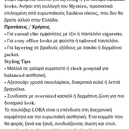
looks. Ανήκει στη συλλογή του Mystère, προσεκτικά
επιλεγμένη από ευρωπαϊκούς fashion οίκους, που δεν θα
βρείτε αλλού στην Ελλάδα.
Προτάσεις / Χρήσεις
• Για casual chic εμφανίσεις με τζιν ή παντελόνι cigarette.
• Για cozy office looks με φούστα ή tailored παντελόνι.
• Για layering σε βραδινές εξόδους με σακάκι ή δερμάτινο
jacket.
Styling Tips
• Μαλλιά σε χαλαρό κυματιστό ή sleek ponytail για
balanced αισθητική.
• Αξεσουάρ: χρυσά σκουλαρίκια, διακριτικά κολιέ ή λεπτά
βραχιόλια.
• Συνδύασε με oversized κασκόλ ή δερμάτινη ζώνη για πιο
δυναμικό look.
Το πουλόβερ LORA είναι η επένδυση στη διαχρονική
κομψότητα και την ευρωπαϊκή αισθητική. Ένα κομμάτι που
θα φοράς ξανά και ξανά, συνδυάζοντας άνεση και στυλ.