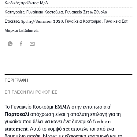
Κωδικός προϊόντος:
Μ/Δ
Κατηγορίες:
Γυναίκεια Κοστούμια
,
Γυναικεία Σετ & Σύνολα
Ετικέτες:
Spring/Summer 2026
,
Γυναίκεια Κοστούμια
,
Γυναικεία Σετ
Μάρκα:
LaBalancia
ΠΕΡΙΓΡΑΦΉ
ΕΠΙΠΛΈΟΝ ΠΛΗΡΟΦΟΡΊΕΣ
Το Γυναικείο Κοστούμι
EMMA
στην εντυπωσιακή
Πορτοκαλί
απόχρωση είναι η απόλυτη επιλογή για τη
γυναίκα που θέλει να κάνει ένα δυναμικό fashion
statement. Αυτό το κομψό set αποτελείται από ένα
δομημένο σακάκι blazer με εξαιρετική εφαρμογή και το