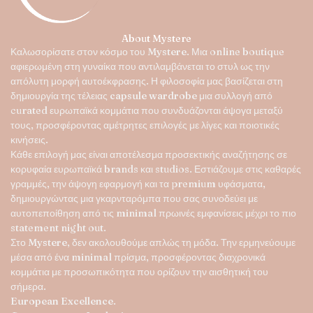
επιλεγούν
στη
About Mystere
σελίδα
Καλωσορίσατε στον κόσμο του
Mystere
. Μια online boutique
του
αφιερωμένη στη γυναίκα που αντιλαμβάνεται το στυλ ως την
προϊόντος
απόλυτη μορφή αυτοέκφρασης. Η φιλοσοφία μας βασίζεται στη
δημιουργία της τέλειας
capsule wardrobe
μια συλλογή από
curated ευρωπαϊκά κομμάτια που συνδυάζονται άψογα μεταξύ
τους, προσφέροντας αμέτρητες επιλογές με λίγες και ποιοτικές
κινήσεις.
Κάθε επιλογή μας είναι αποτέλεσμα προσεκτικής αναζήτησης σε
κορυφαία ευρωπαϊκά brands και studios. Εστιάζουμε στις καθαρές
γραμμές, την άψογη εφαρμογή και τα premium υφάσματα,
δημιουργώντας μια γκαρνταρόμπα που σας συνοδεύει με
αυτοπεποίθηση από τις minimal πρωινές εμφανίσεις μέχρι το πιο
statement night out.
Στο
Mystere
, δεν ακολουθούμε απλώς τη μόδα. Την ερμηνεύουμε
μέσα από ένα minimal πρίσμα, προσφέροντας διαχρονικά
κομμάτια με προσωπικότητα που ορίζουν την αισθητική του
σήμερα.
European Excellence.