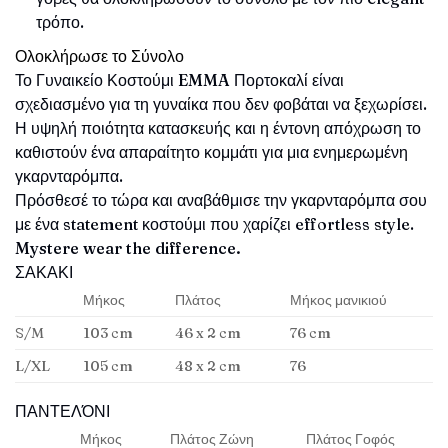
τρόπο.
Ολοκλήρωσε το Σύνολο
Το Γυναικείο Κοστούμι
EMMA
Πορτοκαλί είναι
σχεδιασμένο για τη γυναίκα που δεν φοβάται να ξεχωρίσει.
Η υψηλή ποιότητα κατασκευής και η έντονη απόχρωση το
καθιστούν ένα απαραίτητο κομμάτι για μια ενημερωμένη
γκαρνταρόμπα.
Πρόσθεσέ το τώρα και αναβάθμισε την γκαρνταρόμπα σου
με ένα statement κοστούμι που χαρίζει effortless style.
Mystere wear the difference.
ΣΑΚΑΚΙ
Μήκος
Πλάτος
Μήκος μανικιού
S/M
103 cm
46 x 2 cm
76 cm
L/XL
105 cm
48 x 2 cm
76
ΠΑΝΤΕΛΌΝΙ
Μήκος
Πλάτος Ζώνη
Πλάτος Γοφός