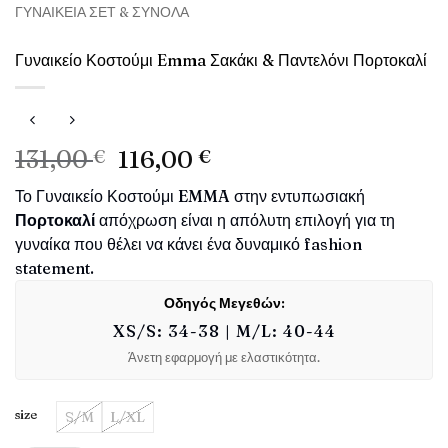
ΓΥΝΑΙΚΕΊΑ ΣΕΤ & ΣΎΝΟΛΑ
Γυναικείο Κοστούμι Emma Σακάκι & Παντελόνι Πορτοκαλί
Original
Η
131,00
€
116,00
€
price
τρέχουσα
Το Γυναικείο Κοστούμι
EMMA
στην εντυπωσιακή
was:
τιμή
Πορτοκαλί
απόχρωση είναι η απόλυτη επιλογή για τη
131,00 €.
είναι:
γυναίκα που θέλει να κάνει ένα δυναμικό fashion
116,00 €.
statement.
Οδηγός Μεγεθών:
XS/S: 34-38 | M/L: 40-44
Άνετη εφαρμογή με ελαστικότητα.
size
S/M
L/XL