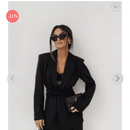
-11%
Πρόσθήκη
στην λίστα
επιθυμιών