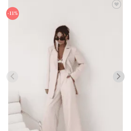
-11%
Πρόσθήκη
στην λίστα
επιθυμιών