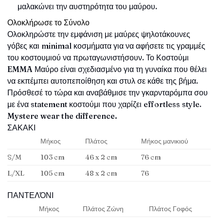
μαλακώνει την αυστηρότητα του μαύρου.
Ολοκλήρωσε το Σύνολο
Ολοκληρώστε την εμφάνιση με μαύρες ψηλοτάκουνες
γόβες και minimal κοσμήματα για να αφήσετε τις γραμμές
του κοστουμιού να πρωταγωνιστήσουν. Το Κοστούμι
EMMA
Μαύρο είναι σχεδιασμένο για τη γυναίκα που θέλει
να εκπέμπει αυτοπεποίθηση και στυλ σε κάθε της βήμα.
Πρόσθεσέ το τώρα και αναβάθμισε την γκαρνταρόμπα σου
με ένα statement κοστούμι που χαρίζει effortless style.
Mystere wear the difference.
ΣΑΚΑΚΙ
Μήκος
Πλάτος
Μήκος μανικιού
S/M
103 cm
46 x 2 cm
76 cm
L/XL
105 cm
48 x 2 cm
76
ΠΑΝΤΕΛΌΝΙ
Μήκος
Πλάτος Ζώνη
Πλάτος Γοφός