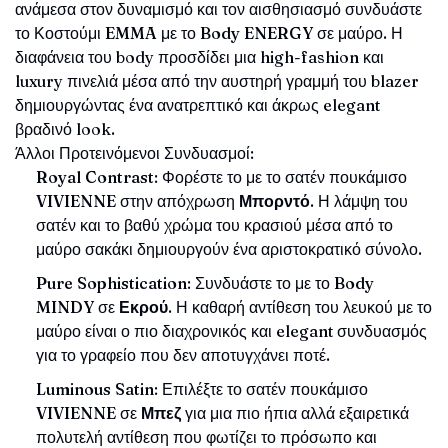
ανάμεσα στον δυναμισμό και τον αισθησιασμό συνδυάστε
το Κοστούμι
EMMA
με το
Body ENERGY
σε μαύρο. Η
διαφάνεια του body προσδίδει μια high-fashion και
luxury πινελιά μέσα από την αυστηρή γραμμή του blazer
δημιουργώντας ένα ανατρεπτικό και άκρως elegant
βραδινό look.
Άλλοι Προτεινόμενοι Συνδυασμοί:
Royal Contrast
: Φορέστε το με το σατέν πουκάμισο
VIVIENNE
στην απόχρωση
Μπορντό
. Η λάμψη του
σατέν και το βαθύ χρώμα του κρασιού μέσα από το
μαύρο σακάκι δημιουργούν ένα αριστοκρατικό σύνολο.
Pure Sophistication
: Συνδυάστε το με το
Body
MINDY
σε
Εκρού
. Η καθαρή αντίθεση του λευκού με το
μαύρο είναι ο πιο διαχρονικός και elegant συνδυασμός
για το γραφείο που δεν αποτυγχάνει ποτέ.
Luminous Satin
: Επιλέξτε το σατέν πουκάμισο
VIVIENNE
σε
Μπεζ
για μια πιο ήπια αλλά εξαιρετικά
πολυτελή αντίθεση που φωτίζει το πρόσωπο και