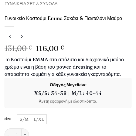
ΓΥΝΑΙΚΕΊΑ ΣΕΤ & ΣΎΝΟΛΑ
Γυναικείο Κοστούμι Emma Σακάκι & Παντελόνι Μαύρο
Original
Η
131,00
€
116,00
€
price
τρέχουσα
Το Κοστούμι
EMMA
στο απόλυτο και διαχρονικό μαύρο
was:
τιμή
χρώμα είναι η βάση του power dressing και το
131,00 €.
είναι:
απαραίτητο κομμάτι για κάθε γυναικεία γκαρνταρόμπα.
116,00 €.
Οδηγός Μεγεθών:
XS/S: 34-38 | M/L: 40-44
Άνετη εφαρμογή με ελαστικότητα.
size
S/M
L/XL
Γυναικείο Κοστούμι Emma Σακάκι & Παντελόνι Μαύρο ποσότητ