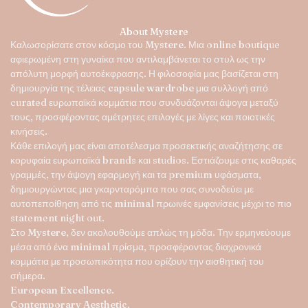
επιλεγούν
στη
About Mystere
σελίδα
Καλωσορίσατε στον κόσμο του
Mystere
. Μια online boutique
του
αφιερωμένη στη γυναίκα που αντιλαμβάνεται το στυλ ως την
προϊόντος
απόλυτη μορφή αυτοέκφρασης. Η φιλοσοφία μας βασίζεται στη
δημιουργία της τέλειας
capsule wardrobe
μια συλλογή από
curated ευρωπαϊκά κομμάτια που συνδυάζονται άψογα μεταξύ
τους, προσφέροντας αμέτρητες επιλογές με λίγες και ποιοτικές
κινήσεις.
Κάθε επιλογή μας είναι αποτέλεσμα προσεκτικής αναζήτησης σε
κορυφαία ευρωπαϊκά brands και studios. Εστιάζουμε στις καθαρές
γραμμές, την άψογη εφαρμογή και τα premium υφάσματα,
δημιουργώντας μια γκαρνταρόμπα που σας συνοδεύει με
αυτοπεποίθηση από τις minimal πρωινές εμφανίσεις μέχρι το πιο
statement night out.
Στο
Mystere
, δεν ακολουθούμε απλώς τη μόδα. Την ερμηνεύουμε
μέσα από ένα minimal πρίσμα, προσφέροντας διαχρονικά
κομμάτια με προσωπικότητα που ορίζουν την αισθητική του
σήμερα.
European Excellence.
Contemporary Aesthetic.