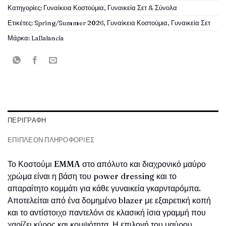
Κατηγορίες:
Γυναίκεια Κοστούμια
,
Γυναικεία Σετ & Σύνολα
Ετικέτες:
Spring/Summer 2026
,
Γυναίκεια Κοστούμια
,
Γυναικεία Σετ
Μάρκα:
LaBalancia
ΠΕΡΙΓΡΑΦΉ
ΕΠΙΠΛΈΟΝ ΠΛΗΡΟΦΟΡΊΕΣ
Το Κοστούμι
EMMA
στο απόλυτο και διαχρονικό μαύρο
χρώμα είναι η βάση του power dressing και το
απαραίτητο κομμάτι για κάθε γυναικεία γκαρνταρόμπα.
Αποτελείται από ένα δομημένο blazer με εξαιρετική κοπή
και το αντίστοιχο παντελόνι σε κλασική ίσια γραμμή που
χαρίζει κύρος και κομψότητα. Η επιλογή του μαύρου