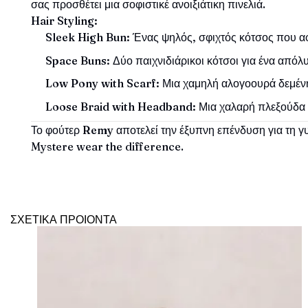
σας προσθέτει μια σοφιστικέ ανοιξιάτικη πινελιά.
Hair Styling:
Sleek High Bun:
Ένας ψηλός, σφιχτός κότσος που αφ
Space Buns:
Δύο παιχνιδιάρικοι κότσοι για ένα απόλ
Low Pony with Scarf:
Μια χαμηλή αλογοουρά δεμένη μ
Loose Braid with Headband:
Μια χαλαρή πλεξούδα σ
Το φούτερ
Remy
αποτελεί την έξυπνη επένδυση για τη γυ
Mystere wear the difference.
ΣΧΕΤΙΚΑ ΠΡΟΙΟΝΤΑ
Πρόσθήκη
στην λίστα
επιθυμιών