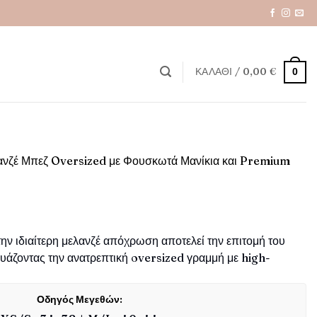
ΚΑΛΆΘΙ /
0,00
€
0
ανζέ Μπεζ Oversized με Φουσκωτά Μανίκια και Premium
ην ιδιαίτερη μελανζέ απόχρωση αποτελεί την επιτομή του
υάζοντας την ανατρεπτική oversized γραμμή με high-
Οδηγός Μεγεθών: