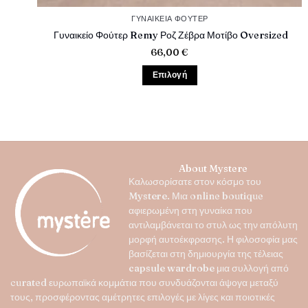
ΓΥΝΑΙΚΕΊΑ ΦΟΎΤΕΡ
Γυναικείο Φούτερ Remy Ροζ Ζέβρα Μοτίβο Oversized
66,00
€
Επιλογή
Αυτό
το
προϊόν
έχει
πολλαπλές
παραλλαγές.
About Mystere
Οι
Καλωσορίσατε στον κόσμο του
επιλογές
Mystere
. Μια online boutique
μπορούν
αφιερωμένη στη γυναίκα που
να
αντιλαμβάνεται το στυλ ως την απόλυτη
επιλεγούν
μορφή αυτοέκφρασης. Η φιλοσοφία μας
στη
βασίζεται στη δημιουργία της τέλειας
σελίδα
capsule wardrobe
μια συλλογή από
του
curated ευρωπαϊκά κομμάτια που συνδυάζονται άψογα μεταξύ
προϊόντος
τους, προσφέροντας αμέτρητες επιλογές με λίγες και ποιοτικές