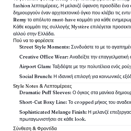
fashion λεπτομέρειες. Η μελανζέ ύφανση προσδίδει ένα
δημιουργούν έναν αρχιτεκτονικό όγκο που κλέβει τις εντ
Remy
το απόλυτο must-have κομμάτι για κάθε ενημερω
Κάθε κομμάτι της συλλογής Mystère επιλέγεται προσεκτ
αλλού στην Ελλάδα.
Πού να το φορέσετε
Street Style Moments:
Συνδυάστε το με το αγαπημέν
Creative Office Wear:
Αναδείξτε την επαγγελματική 
Airport Glam:
Ταξιδέψτε με την πολυτέλεια ενός ρο
Social Brunch:
Η ιδανική επιλογή για κοινωνικές εξ
Style Notes & Λεπτομέρειες
Dramatic Puff Sleeves:
Ο όγκος στα μανίκια δημιουρ
Short-Cut Boxy Line:
Το cropped μήκος του αναδεικ
Sophisticated Melange Finish:
Η μελανζέ επεξεργασ
πρωταγωνιστήσει σε κάθε look.
Σύνθεση & Φροντίδα