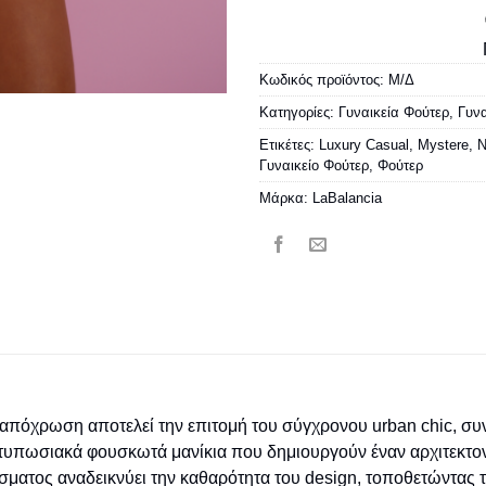
Κωδικός προϊόντος:
Μ/Δ
Κατηγορίες:
Γυναικεία Φούτερ
,
Γυνα
Ετικέτες:
Luxury Casual
,
Mystere
,
N
Γυναικείο Φούτερ
,
Φούτερ
Μάρκα:
LaBalancia
απόχρωση αποτελεί την επιτομή του σύγχρονου urban chic, συν
α εντυπωσιακά φουσκωτά μανίκια που δημιουργούν έναν αρχιτεκτ
άσματος αναδεικνύει την καθαρότητα του design, τοποθετώντας 