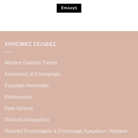
Επιλογή
Αυτό
το
προϊόν
έχει
πολλαπλές
ΧΡΉΣΙΜΕΣ ΣΕΛΊΔΕΣ
παραλλαγές.
Οι
επιλογές
Mystere Fashion Trends
μπορούν
να
Αποστολές & Επιστροφές
επιλεγούν
Εγγραφή Newsletter
στη
σελίδα
Επικοινωνία
του
προϊόντος
Όροι Χρήσης
Πολιτική Απορρήτου
Πολιτική Επιστροφών & Επιστροφή Χρημάτων | Mystere