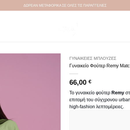
ΔΩΡΕΑΝ ΜΕΤΑΦΟΡΙΚΑ ΣΕ ΟΛΕΣ ΤΙΣ ΠΑΡΑΓΓΕΛΙΕΣ
ΓΥΝΑΙΚΕΊΕΣ ΜΠΛΟΎΖΕΣ
Γυναικείο Φούτερ Remy Matc
Πρόσθήκη
στην
66,00
€
λίστα
επιθυμιών
Το γυναικείο φούτερ
Remy
στ
επιτομή του σύγχρονου urban
high-fashion λεπτομέρειες.