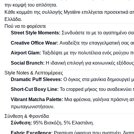
την κομψή του απλότητα.
Κάθε κομμάτι της συλλογής Mystère επιλέγεται προσεκτικά 
Ελλάδα.
Πού να το φορέσετε
Street Style Moments:
Συνδυάστε το με το αγαπημένο σας
Creative Office Wear:
Αναδείξτε την επαγγελματική σας α
Airport Glam:
Ταξιδέψτε με την πολυτέλεια ενός ρούχου 
Social Brunch:
Η ιδανική επιλογή για κοινωνικές εξόδου
Style Notes & Λεπτομέρειες
Dramatic Puff Sleeves:
Ο όγκος στα μανίκια δημιουργεί μ
Short-Cut Boxy Line:
Το cropped μήκος του αναδεικνύει 
Vibrant Matcha Palette:
Μια φρέσκια, γαλήνια πράσινη απ
πρωταγωνιστήσουν.
Σύνθεση & Φροντίδα
Σύνθεση:
95% Βισκόζη, 5% Ελαστάνη.
Fabric Excellence:
Premium ύφασμα που αναπνέει, διατηρε