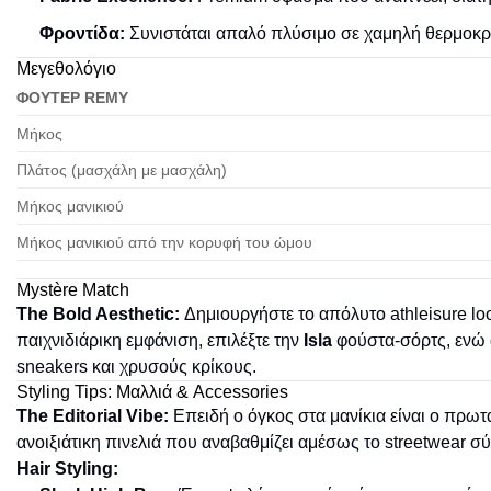
Φροντίδα:
Συνιστάται απαλό πλύσιμο σε χαμηλή θερμοκρα
Μεγεθολόγιο
ΦΟΥΤΕΡ REMY
Μήκος
Πλάτος (μασχάλη με μασχάλη)
Μήκος μανικιού
Μήκος μανικιού από την κορυφή του ώμου
Mystère Match
The Bold Aesthetic:
Δημιουργήστε το απόλυτο athleisure l
παιχνιδιάρικη εμφάνιση, επιλέξτε την
Isla
φούστα-σόρτς, ενώ α
sneakers και χρυσούς κρίκους.
Styling Tips: Μαλλιά & Accessories
The Editorial Vibe:
Επειδή ο όγκος στα μανίκια είναι ο πρωτ
ανοιξιάτικη πινελιά που αναβαθμίζει αμέσως το streetwear σ
Hair Styling: