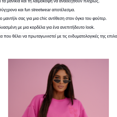
 τα μανίκια και τη λαιμόκοψη να αναδειχθούν πλήρως.
σύγχρονο και fun streetwear αποτέλεσμα.
μαντήλι σας για μια chic αντίθεση στον όγκο του φούτερ.
ασμένη με μια κορδέλα για ένα ανεπιτήδευτο look.
α που θέλει να πρωταγωνιστεί με τις ενδυματολογικές της επιλ
Πρόσθήκη
στην λίστα
επιθυμιών