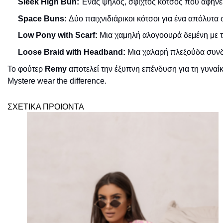
Sleek High Bun:
Ένας ψηλός, σφιχτός κότσος που αφήνει
Space Buns:
Δύο παιχνιδιάρικοι κότσοι για ένα απόλυτα 
Low Pony with Scarf:
Μια χαμηλή αλογοουρά δεμένη με το 
Loose Braid with Headband:
Μια χαλαρή πλεξούδα συνδυ
Το φούτερ
Remy
αποτελεί την έξυπνη επένδυση για τη γυναίκ
Mystere wear the difference.
ΣΧΕΤΙΚΑ ΠΡΟΙΟΝΤΑ
Πρόσθήκη
στην λίστα
επιθυμιών