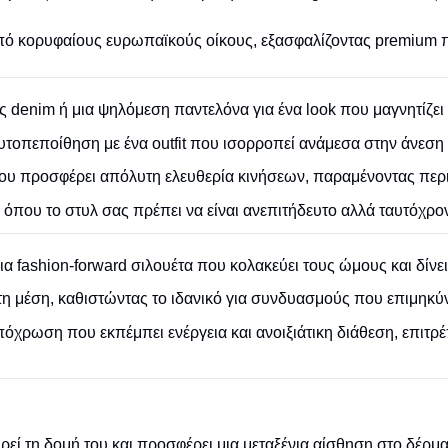
από κορυφαίους ευρωπαϊκούς οίκους, εξασφαλίζοντας premium π
 denim ή μια ψηλόμεση παντελόνα για ένα look που μαγνητίζει 
υτοπεποίθηση με ένα outfit που ισορροπεί ανάμεσα στην άνεση
που προσφέρει απόλυτη ελευθερία κινήσεων, παραμένοντας περ
ς όπου το στυλ σας πρέπει να είναι ανεπιτήδευτο αλλά ταυτόχρ
ια fashion-forward σιλουέτα που κολακεύει τους ώμους και δίνει
τη μέση, καθιστώντας το ιδανικό για συνδυασμούς που επιμηκύν
όχρωση που εκπέμπει ενέργεια και ανοιξιάτικη διάθεση, επιτρ
ί τη δομή του και προσφέρει μια μεταξένια αίσθηση στο δέρμα