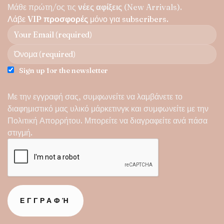
παραλλαγές.
Μάθε πρώτη/ος τις
νέες αφίξεις
(New Arrivals).
Οι
Λάβε
VIP προσφορές
μόνο για subscribers.
επιλογές
μπορούν
να
επιλεγούν
στη
Sign up for the newsletter
σελίδα
του
προϊόντος
Με την εγγραφή σας, συμφωνείτε να λαμβάνετε το
διαφημιστικό μας υλικό μάρκετινγκ και συμφωνείτε με την
Πολιτική Απορρήτου
. Μπορείτε να διαγραφείτε ανά πάσα
στιγμή.