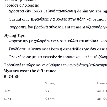
Προτάσεις / Χρήσεις
Δροσερά city looks με λινό παντελόνι ή denim για spr
Casual chic εμφανίσεις για βόλτες στην πόλη και brunch 
Ισορροπημένα βραδινά σύνολα με statement αξεσουάρ για
Styling Tips
Φόρεσέ την με χαλαρά waves στα μαλλιά και minimal κοσ
Συνδύασε με λευκά sneakers ή espadrilles για ένα casua
Ολοκλήρωσε με μια crossbody τσάντα και μια λεπτή ζώνη σ
Πρόσθεσέ τη τώρα και αναβάθμισε την ανοιξιάτικη/καλοκαιρι
Mystere wear the difference.
BLOUSE
Μήκος
Πλάτο
S/M
56
43-49
L/XL
59 cm
48-53