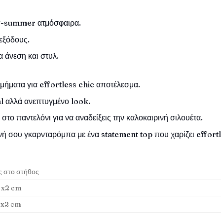
ing-summer ατμόσφαιρα.
εξόδους.
 άνεση και στυλ.
μήματα για effortless chic αποτέλεσμα.
l αλλά ανεπτυγμένο look.
το παντελόνι για να αναδείξεις την καλοκαιρινή σιλουέτα.
νή σου γκαρνταρόμπα με ένα statement top που χαρίζει effortl
ς στο στήθος
 x2 cm
 x2 cm