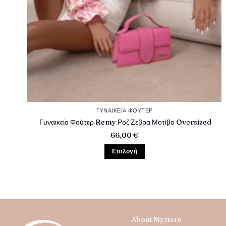
ΓΥΝΑΙΚΕΊΑ ΦΟΎΤΕΡ
Γυναικείο Φούτερ Remy Ροζ Ζέβρα Μοτίβο Oversized
66,00
€
Επιλογή
Αυτό
το
προϊόν
έχει
πολλαπλές
παραλλαγές.
About Mystere