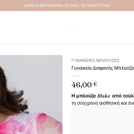
ΔΩΡΕΑΝ ΜΕΤΑΦΟΡΙΚΑ ΣΕ ΟΛΕΣ ΤΙΣ ΠΑΡΑΓΓΕΛΙΕΣ
ΓΥΝΑΙΚΕΊΕΣ ΜΠΛΟΎΖΕΣ
Γυναικεία Διαφανής Μπλούζα
Πρόσθήκη
στην λίστα
46,00
€
επιθυμιών
Η μπλούζα
Blake
από τούλ
τη σύγχρονη αισθητική και έ