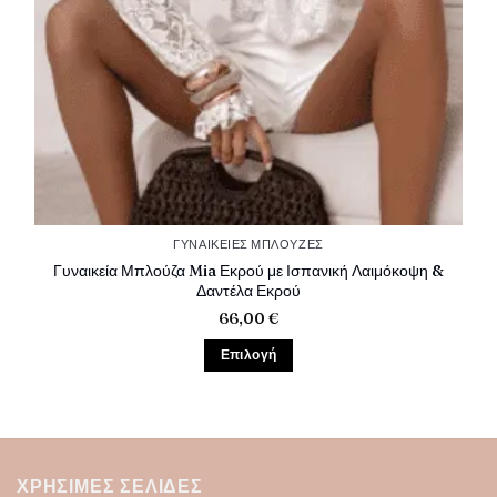
ΓΥΝΑΙΚΕΊΕΣ ΜΠΛΟΎΖΕΣ
Γυναικεία Μπλούζα Mia Εκρού με Ισπανική Λαιμόκοψη &
Δαντέλα Εκρού
66,00
€
Επιλογή
Αυτό
το
προϊόν
έχει
πολλαπλές
ΧΡΉΣΙΜΕΣ ΣΕΛΊΔΕΣ