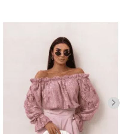
Πρόσθήκη
στην λίστα
επιθυμιών