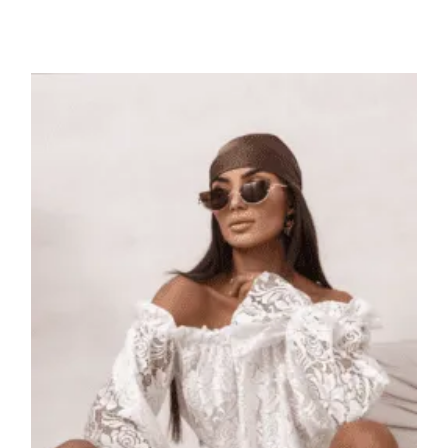
Πρόσθήκη
στην λίστα
επιθυμιών