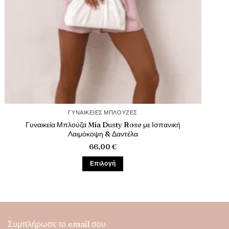
ΓΥΝΑΙΚΕΊΕΣ ΜΠΛΟΎΖΕΣ
Γυναικεία Μπλούζα Mia Dusty Rose με Ισπανική
Λαιμόκοψη & Δαντέλα
66,00
€
Επιλογή
Αυτό
το
προϊόν
έχει
πολλαπλές
Συμπλήρωσε το email σου