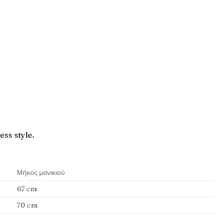
ess style.
Μήκος μανικιού
67 cm
70 cm