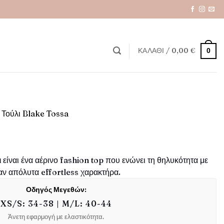
ΚΑΛΆΘΙ /
0,00
€
0
 Τούλι Blake Tossa
ι
είναι ένα αέρινο fashion top που ενώνει τη θηλυκότητα με
ναν απόλυτα effortless χαρακτήρα.
Οδηγός Μεγεθών:
XS/S: 34-38 | M/L: 40-44
Άνετη εφαρμογή με ελαστικότητα.