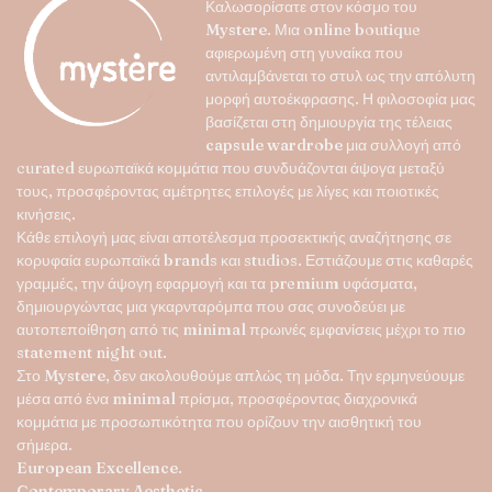
Οι
Καλωσορίσατε στον κόσμο του
επιλογές
Mystere
. Μια online boutique
μπορούν
αφιερωμένη στη γυναίκα που
να
αντιλαμβάνεται το στυλ ως την απόλυτη
επιλεγούν
μορφή αυτοέκφρασης. Η φιλοσοφία μας
στη
βασίζεται στη δημιουργία της τέλειας
σελίδα
capsule wardrobe
μια συλλογή από
του
curated ευρωπαϊκά κομμάτια που συνδυάζονται άψογα μεταξύ
προϊόντος
τους, προσφέροντας αμέτρητες επιλογές με λίγες και ποιοτικές
κινήσεις.
Κάθε επιλογή μας είναι αποτέλεσμα προσεκτικής αναζήτησης σε
κορυφαία ευρωπαϊκά brands και studios. Εστιάζουμε στις καθαρές
γραμμές, την άψογη εφαρμογή και τα premium υφάσματα,
δημιουργώντας μια γκαρνταρόμπα που σας συνοδεύει με
αυτοπεποίθηση από τις minimal πρωινές εμφανίσεις μέχρι το πιο
statement night out.
Στο
Mystere
, δεν ακολουθούμε απλώς τη μόδα. Την ερμηνεύουμε
μέσα από ένα minimal πρίσμα, προσφέροντας διαχρονικά
κομμάτια με προσωπικότητα που ορίζουν την αισθητική του
σήμερα.
European Excellence.
Contemporary Aesthetic.