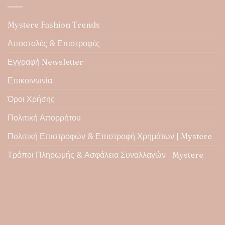
παραλλαγές.
Οι
επιλογές
Mystere Fashion Trends
μπορούν
να
Αποστολές & Επιστροφές
επιλεγούν
Εγγραφή Newsletter
στη
σελίδα
Επικοινωνία
του
προϊόντος
Όροι Χρήσης
Πολιτική Απορρήτου
Πολιτική Επιστροφών & Επιστροφή Χρημάτων | Mystere
Τρόποι Πληρωμής & Ασφάλεια Συναλλαγών | Mystere