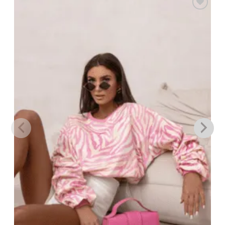
Πρόσθήκη
στην λίστα
επιθυμιών