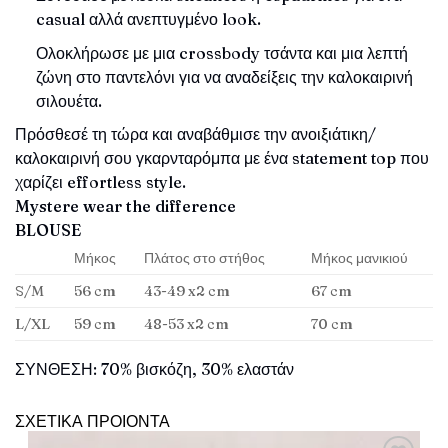
casual αλλά ανεπτυγμένο look.
Ολοκλήρωσε με μια crossbody τσάντα και μια λεπτή
ζώνη στο παντελόνι για να αναδείξεις την καλοκαιρινή
σιλουέτα.
Πρόσθεσέ τη τώρα και αναβάθμισε την ανοιξιάτικη/
καλοκαιρινή σου γκαρνταρόμπα με ένα statement top που
χαρίζει effortless style.
Mystere wear the difference
BLOUSE
Μήκος
Πλάτος στο στήθος
Μήκος μανικιού
S/M
56 cm
43-49 x2 cm
67 cm
L/XL
59 cm
48-53 x2 cm
70 cm
ΣΥΝΘΕΣΗ: 70% βισκόζη, 30% ελαστάν
ΣΧΕΤΙΚΑ ΠΡΟΙΟΝΤΑ