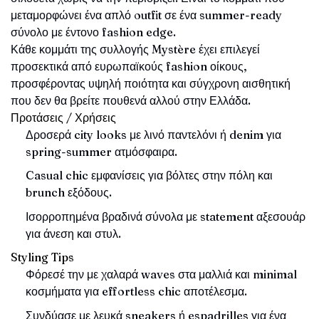
μεταμορφώνει ένα απλό outfit σε ένα summer-ready
σύνολο με έντονο fashion edge.
Κάθε κομμάτι της συλλογής Mystère έχει επιλεγεί
προσεκτικά από ευρωπαϊκούς fashion οίκους,
προσφέροντας υψηλή ποιότητα και σύγχρονη αισθητική
που δεν θα βρείτε πουθενά αλλού στην Ελλάδα.
Προτάσεις / Χρήσεις
Δροσερά city looks με λινό παντελόνι ή denim για
spring-summer ατμόσφαιρα.
Casual chic εμφανίσεις για βόλτες στην πόλη και
brunch εξόδους.
Ισορροπημένα βραδινά σύνολα με statement αξεσουάρ
για άνεση και στυλ.
Styling Tips
Φόρεσέ την με χαλαρά waves στα μαλλιά και minimal
κοσμήματα για effortless chic αποτέλεσμα.
Συνδύασε με λευκά sneakers ή espadrilles για ένα