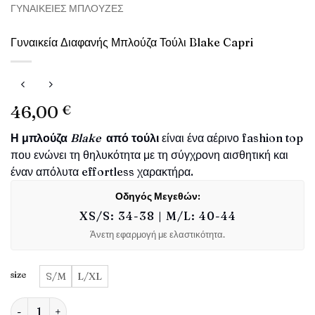
ΓΥΝΑΙΚΕΊΕΣ ΜΠΛΟΎΖΕΣ
Γυναικεία Διαφανής Μπλούζα Τούλι Blake Capri
46,00
€
Η μπλούζα
Blake
από τούλι
είναι ένα αέρινο fashion top
που ενώνει τη θηλυκότητα με τη σύγχρονη αισθητική και
έναν απόλυτα effortless χαρακτήρα.
Οδηγός Μεγεθών:
XS/S: 34-38 | M/L: 40-44
Άνετη εφαρμογή με ελαστικότητα.
size
S/M
L/XL
Γυναικεία Διαφανής Μπλούζα Τούλι Blake Capri ποσότητα