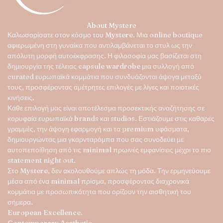
στη
σελίδα
About Mystere
του
Καλωσορίσατε στον κόσμο του
Mystere
. Μια online boutique
προϊόντος
αφιερωμένη στη γυναίκα που αντιλαμβάνεται το στυλ ως την
απόλυτη μορφή αυτοέκφρασης. Η φιλοσοφία μας βασίζεται στη
δημιουργία της τέλειας
capsule wardrobe
μια συλλογή από
curated ευρωπαϊκά κομμάτια που συνδυάζονται άψογα μεταξύ
τους, προσφέροντας αμέτρητες επιλογές με λίγες και ποιοτικές
κινήσεις.
Κάθε επιλογή μας είναι αποτέλεσμα προσεκτικής αναζήτησης σε
κορυφαία ευρωπαϊκά brands και studios. Εστιάζουμε στις καθαρές
γραμμές, την άψογη εφαρμογή και τα premium υφάσματα,
δημιουργώντας μια γκαρνταρόμπα που σας συνοδεύει με
αυτοπεποίθηση από τις minimal πρωινές εμφανίσεις μέχρι το πιο
statement night out.
Στο
Mystere
, δεν ακολουθούμε απλώς τη μόδα. Την ερμηνεύουμε
μέσα από ένα minimal πρίσμα, προσφέροντας διαχρονικά
κομμάτια με προσωπικότητα που ορίζουν την αισθητική του
σήμερα.
European Excellence.