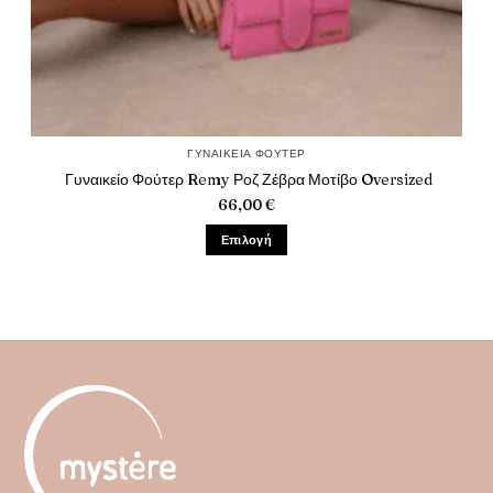
ΓΥΝΑΙΚΕΊΑ ΦΟΎΤΕΡ
Γυναικείο Φούτερ Remy Ροζ Ζέβρα Μοτίβο Oversized
66,00
€
Επιλογή
Αυτό
το
προϊόν
έχει
πολλαπλές
παραλλαγές.
Οι
επιλογές
μπορούν
να
επιλεγούν