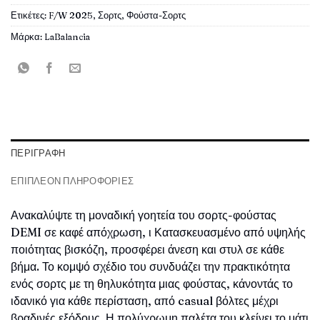
Ετικέτες:
F/W 2025
,
Σορτς
,
Φούστα-Σορτς
Μάρκα:
LaBalancia
ΠΕΡΙΓΡΑΦΉ
ΕΠΙΠΛΈΟΝ ΠΛΗΡΟΦΟΡΊΕΣ
Ανακαλύψτε τη μοναδική γοητεία του σορτς-φούστας
DEMI σε καφέ απόχρωση, ι Κατασκευασμένο από υψηλής
ποιότητας βισκόζη, προσφέρει άνεση και στυλ σε κάθε
βήμα. Το κομψό σχέδιο του συνδυάζει την πρακτικότητα
ενός σορτς με τη θηλυκότητα μιας φούστας, κάνοντάς το
ιδανικό για κάθε περίσταση, από casual βόλτες μέχρι
βραδινές εξόδους. Η πολύχρωμη παλέτα του κλείνει το μάτι