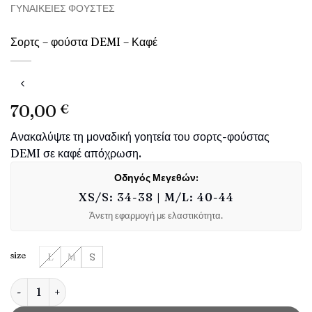
ΓΥΝΑΙΚΕΊΕΣ ΦΟΎΣΤΕΣ
Σορτς – φούστα DEMI – Καφέ
70,00
€
Ανακαλύψτε τη μοναδική γοητεία του σορτς-φούστας
DEMI σε καφέ απόχρωση.
Οδηγός Μεγεθών:
XS/S: 34-38 | M/L: 40-44
Άνετη εφαρμογή με ελαστικότητα.
size
L
M
S
Σορτς - φούστα DEMI - Καφέ ποσότητα