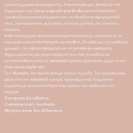
απόλυτη μορφή αυτοέκφρασης. Η φιλοσοφία μας βασίζεται στη
δημιουργία της τέλειας
capsule wardrobe
μια συλλογή από
curated ευρωπαϊκά κομμάτια που συνδυάζονται άψογα μεταξύ
τους, προσφέροντας αμέτρητες επιλογές με λίγες και ποιοτικές
κινήσεις.
Κάθε επιλογή μας είναι αποτέλεσμα προσεκτικής αναζήτησης σε
κορυφαία ευρωπαϊκά brands και studios. Εστιάζουμε στις καθαρές
γραμμές, την άψογη εφαρμογή και τα premium υφάσματα,
δημιουργώντας μια γκαρνταρόμπα που σας συνοδεύει με
αυτοπεποίθηση από τις minimal πρωινές εμφανίσεις μέχρι το πιο
statement night out.
Στο
Mystere
, δεν ακολουθούμε απλώς τη μόδα. Την ερμηνεύουμε
μέσα από ένα minimal πρίσμα, προσφέροντας διαχρονικά
κομμάτια με προσωπικότητα που ορίζουν την αισθητική του
σήμερα.
European Excellence.
Contemporary Aesthetic.
Mystere wear the difference