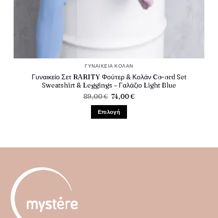
ΓΥΝΑΙΚΕΊΑ ΚΟΛΆΝ
Γυναικείο Σετ RARITY Φούτερ & Κολάν Co-ord Set
Sweatshirt & Leggings – Γαλάζιο Light Blue
Original
Η
89,00
€
74,00
€
price
τρέχουσα
was:
τιμή
Επιλογή
89,00 €.
είναι:
74,00 €.
Αυτό
το
προϊόν
έχει
πολλαπλές
παραλλαγές.
Οι
επιλογές
μπορούν
να