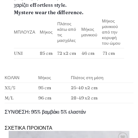
χαρίζει effortless style.
Mystere wear the difference.
Μήκος
Πλάτος
μανικιού
κάτω από
Μήκος
ΜΠΛΟΥΖΑ
Μήκος
από την
τις
μανικιού
κορυφή
μασχάλες
του ώμου
UNI
85 cm
72 x2 cm
46 cm
71 cm
ΚΟΛΆΝ
Μήκος
Πλάτος στη μέση
XS/S
95 cm
25-40 x2 cm
M/L
96 cm
28-49 x2 cm
ΣΥΝΘΕΣΗ: 95% βαμβάκι 5% ελαστάν
ΣΧΕΤΙΚΑ ΠΡΟΙΟΝΤΑ