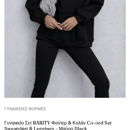
ΓΥΝΑΙΚΕΊΕΣ ΦΌΡΜΕΣ
Γυναικείο Σετ RARITY Φούτερ & Κολάν Co-ord Set
Sweatshirt & Leggings – Μαύρο Black