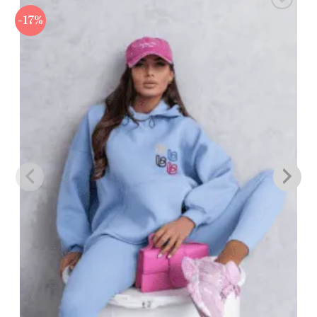
-17%
Πρόσθήκη
στην λίστα
επιθυμιών