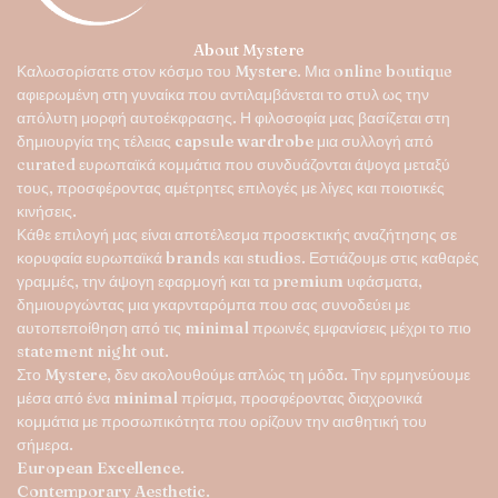
επιλεγούν
στη
About Mystere
σελίδα
Καλωσορίσατε στον κόσμο του
Mystere
. Μια online boutique
του
αφιερωμένη στη γυναίκα που αντιλαμβάνεται το στυλ ως την
προϊόντος
απόλυτη μορφή αυτοέκφρασης. Η φιλοσοφία μας βασίζεται στη
δημιουργία της τέλειας
capsule wardrobe
μια συλλογή από
curated ευρωπαϊκά κομμάτια που συνδυάζονται άψογα μεταξύ
τους, προσφέροντας αμέτρητες επιλογές με λίγες και ποιοτικές
κινήσεις.
Κάθε επιλογή μας είναι αποτέλεσμα προσεκτικής αναζήτησης σε
κορυφαία ευρωπαϊκά brands και studios. Εστιάζουμε στις καθαρές
γραμμές, την άψογη εφαρμογή και τα premium υφάσματα,
δημιουργώντας μια γκαρνταρόμπα που σας συνοδεύει με
αυτοπεποίθηση από τις minimal πρωινές εμφανίσεις μέχρι το πιο
statement night out.
Στο
Mystere
, δεν ακολουθούμε απλώς τη μόδα. Την ερμηνεύουμε
μέσα από ένα minimal πρίσμα, προσφέροντας διαχρονικά
κομμάτια με προσωπικότητα που ορίζουν την αισθητική του
σήμερα.
European Excellence.
Contemporary Aesthetic.