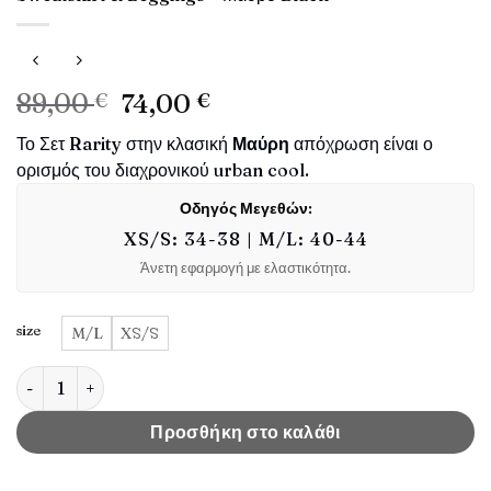
Original
Η
89,00
€
74,00
€
price
τρέχουσα
Το Σετ
Rarity
στην κλασική
Μαύρη
απόχρωση είναι ο
was:
τιμή
ορισμός του διαχρονικού urban cool.
89,00 €.
είναι:
74,00 €.
Οδηγός Μεγεθών:
XS/S: 34-38 | M/L: 40-44
Άνετη εφαρμογή με ελαστικότητα.
size
M/L
XS/S
Γυναικείο Σετ RARITY Φούτερ & Κολάν Co-ord Set Sweatshirt 
Προσθήκη στο καλάθι