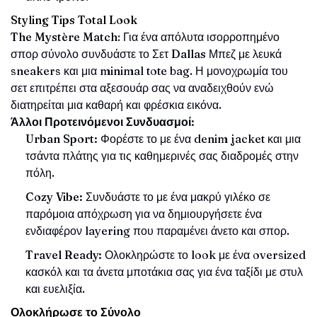
Styling Tips Total Look
The Mystère Match
: Για ένα απόλυτα ισορροπημένο
σπορ σύνολο συνδυάστε το Σετ
Dallas
Μπεζ με λευκά
sneakers και μια minimal tote bag. Η μονοχρωμία του
σετ επιτρέπει στα αξεσουάρ σας να αναδειχθούν ενώ
διατηρείται μια καθαρή και φρέσκια εικόνα.
Άλλοι Προτεινόμενοι Συνδυασμοί:
Urban Sport:
Φορέστε το με ένα denim jacket και μια
τσάντα πλάτης για τις καθημερινές σας διαδρομές στην
πόλη.
Cozy Vibe:
Συνδυάστε το με ένα μακρύ γιλέκο σε
παρόμοια απόχρωση για να δημιουργήσετε ένα
ενδιαφέρον layering που παραμένει άνετο και σπορ.
Travel Ready:
Ολοκληρώστε το look με ένα oversized
κασκόλ και τα άνετα μποτάκια σας για ένα ταξίδι με στυλ
και ευελιξία.
Ολοκλήρωσε το Σύνολο