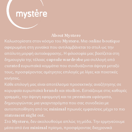
επιλογές
μπορούν
να
επιλεγούν
στη
σελίδα
About Mystere
του
Καλωσορίσατε στον κόσμο του
Mystere
. Μια online boutique
προϊόντος
αφιερωμένη στη γυναίκα που αντιλαμβάνεται το στυλ ως την
απόλυτη μορφή αυτοέκφρασης. Η φιλοσοφία μας βασίζεται στη
δημιουργία της τέλειας
capsule wardrobe
μια συλλογή από
curated ευρωπαϊκά κομμάτια που συνδυάζονται άψογα μεταξύ
τους, προσφέροντας αμέτρητες επιλογές με λίγες και ποιοτικές
κινήσεις.
Κάθε επιλογή μας είναι αποτέλεσμα προσεκτικής αναζήτησης σε
κορυφαία ευρωπαϊκά brands και studios. Εστιάζουμε στις καθαρές
γραμμές, την άψογη εφαρμογή και τα premium υφάσματα,
δημιουργώντας μια γκαρνταρόμπα που σας συνοδεύει με
αυτοπεποίθηση από τις minimal πρωινές εμφανίσεις μέχρι το πιο
statement night out.
Στο
Mystere
, δεν ακολουθούμε απλώς τη μόδα. Την ερμηνεύουμε
μέσα από ένα minimal πρίσμα, προσφέροντας διαχρονικά