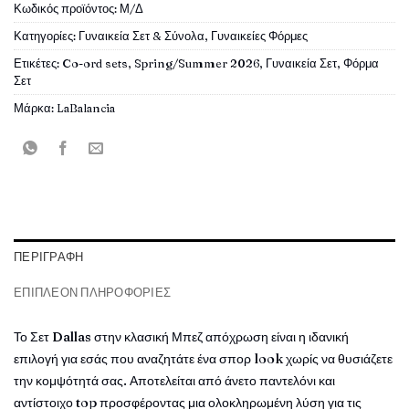
Κωδικός προϊόντος:
Μ/Δ
Κατηγορίες:
Γυναικεία Σετ & Σύνολα
,
Γυναικείες Φόρμες
Ετικέτες:
Co-ord sets
,
Spring/Summer 2026
,
Γυναικεία Σετ
,
Φόρμα
Σετ
Μάρκα:
LaBalancia
ΠΕΡΙΓΡΑΦΉ
ΕΠΙΠΛΈΟΝ ΠΛΗΡΟΦΟΡΊΕΣ
Το Σετ
Dallas
στην κλασική Μπεζ απόχρωση είναι η ιδανική
επιλογή για εσάς που αναζητάτε ένα σπορ look χωρίς να θυσιάζετε
την κομψότητά σας. Αποτελείται από άνετο παντελόνι και
αντίστοιχο top προσφέροντας μια ολοκληρωμένη λύση για τις