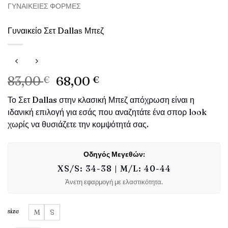
ΓΥΝΑΙΚΕΊΕΣ ΦΌΡΜΕΣ
Γυναικείο Σετ Dallas Μπεζ
Original
Η
83,00
€
68,00
€
price
τρέχουσα
Το Σετ
Dallas
στην κλασική Μπεζ απόχρωση είναι η
was:
τιμή
ιδανική επιλογή για εσάς που αναζητάτε ένα σπορ look
83,00 €.
είναι:
χωρίς να θυσιάζετε την κομψότητά σας.
68,00 €.
Οδηγός Μεγεθών:
XS/S: 34-38 | M/L: 40-44
Άνετη εφαρμογή με ελαστικότητα.
size
M
S