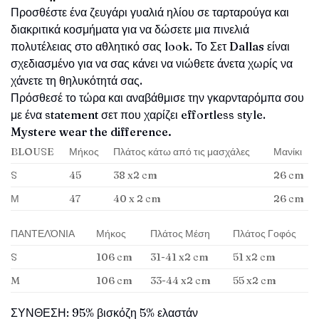
Προσθέστε ένα ζευγάρι γυαλιά ηλίου σε ταρταρούγα και
διακριτικά κοσμήματα για να δώσετε μια πινελιά
πολυτέλειας στο αθλητικό σας look. Το Σετ
Dallas
είναι
σχεδιασμένο για να σας κάνει να νιώθετε άνετα χωρίς να
χάνετε τη θηλυκότητά σας.
Πρόσθεσέ το τώρα και αναβάθμισε την γκαρνταρόμπα σου
με ένα statement σετ που χαρίζει effortless style.
Mystere wear the difference.
BLOUSE
Μήκος
Πλάτος κάτω από τις μασχάλες
Μανίκι
S
45
38 x2 cm
26 cm
Μ
47
40 x 2 cm
26 cm
ΠΑΝΤΕΛΌΝΙΑ
Μήκος
Πλάτος Μέση
Πλάτος Γοφός
S
106 cm
31-41 x2 cm
51 x2 cm
M
106 cm
33-44 x2 cm
55 x2 cm
ΣΥΝΘΕΣΗ: 95% βισκόζη 5% ελαστάν