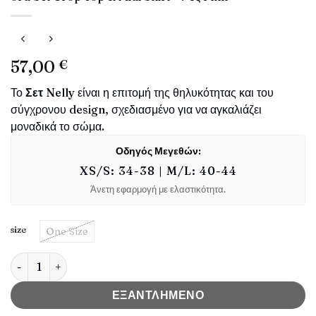
57,00
€
Το
Σετ Nelly
είναι η επιτομή της θηλυκότητας και του
σύγχρονου design, σχεδιασμένο για να αγκαλιάζει
μοναδικά το σώμα.
Οδηγός Μεγεθών:
XS/S: 34-38 | M/L: 40-44
Άνετη εφαρμογή με ελαστικότητα.
size
One Size
Γυναικείο Σετ NELLY Rib Τοπ & Φούστα με Σκίσιμο Co-ord Set C
ΕΞΑΝΤΛΗΜΕΝΟ