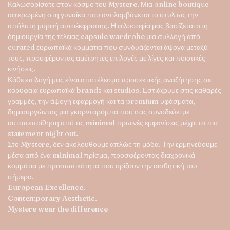
Καλωσορίσατε στον κόσμο του
Mystere
. Μια online boutique
προϊόντος
αφιερωμένη στη γυναίκα που αντιλαμβάνεται το στυλ ως την
απόλυτη μορφή αυτοέκφρασης. Η φιλοσοφία μας βασίζεται στη
δημιουργία της τέλειας
capsule wardrobe
μια συλλογή από
curated ευρωπαϊκά κομμάτια που συνδυάζονται άψογα μεταξύ
τους, προσφέροντας αμέτρητες επιλογές με λίγες και ποιοτικές
κινήσεις.
Κάθε επιλογή μας είναι αποτέλεσμα προσεκτικής αναζήτησης σε
κορυφαία ευρωπαϊκά brands και studios. Εστιάζουμε στις καθαρές
γραμμές, την άψογη εφαρμογή και τα premium υφάσματα,
δημιουργώντας μια γκαρνταρόμπα που σας συνοδεύει με
αυτοπεποίθηση από τις minimal πρωινές εμφανίσεις μέχρι το πιο
statement night out.
Στο
Mystere
, δεν ακολουθούμε απλώς τη μόδα. Την ερμηνεύουμε
μέσα από ένα minimal πρίσμα, προσφέροντας διαχρονικά
κομμάτια με προσωπικότητα που ορίζουν την αισθητική του
σήμερα.
European Excellence.
Contemporary Aesthetic.
Mystere wear the difference