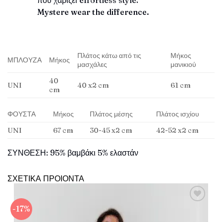
που χαρίζει effortless style.
Mystere wear the difference.
Πλάτος κάτω από τις
Μήκος
ΜΠΛΟΥΖΑ
Μήκος
μασχάλες
μανικιού
40
UNI
40 x2 cm
61 cm
cm
ΦΟΥΣΤΑ
Μήκος
Πλάτος μέσης
Πλάτος ισχίου
UNI
67 cm
30-45 x2 cm
42-52 x2 cm
ΣΥΝΘΕΣΗ: 95% βαμβάκι 5% ελαστάν
ΣΧΕΤΙΚΑ ΠΡΟΙΟΝΤΑ
-17%
Πρόσθήκη
στην λίστα