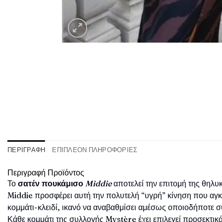
ΠΕΡΙΓΡΑΦΉ
ΕΠΙΠΛΈΟΝ ΠΛΗΡΟΦΟΡΊΕΣ
Περιγραφή Προϊόντος
Το
σατέν πουκάμισο
Middie
αποτελεί την επιτομή της θηλυ
Middie προσφέρει αυτή την πολυτελή “υγρή” κίνηση που αγκα
κομμάτι-κλειδί, ικανό να αναβαθμίσει αμέσως οποιοδήποτε 
Κάθε κομμάτι της συλλογής Mystère έχει επιλεγεί προσεκτι