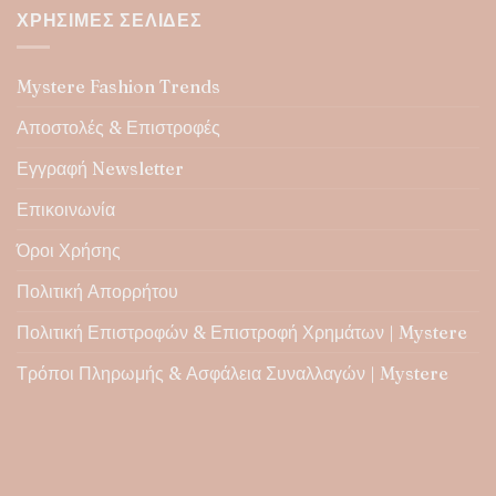
παραλλαγές.
ΧΡΉΣΙΜΕΣ ΣΕΛΊΔΕΣ
Οι
επιλογές
μπορούν
Mystere Fashion Trends
να
Αποστολές & Επιστροφές
επιλεγούν
στη
Εγγραφή Newsletter
σελίδα
του
Επικοινωνία
προϊόντος
Όροι Χρήσης
Πολιτική Απορρήτου
Πολιτική Επιστροφών & Επιστροφή Χρημάτων | Mystere
Τρόποι Πληρωμής & Ασφάλεια Συναλλαγών | Mystere