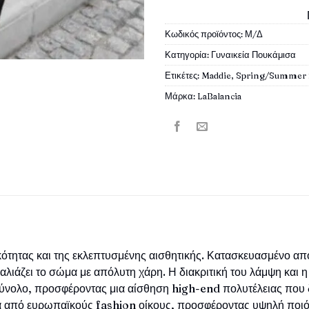
Κωδικός προϊόντος:
Μ/Δ
Κατηγορία:
Γυναικεία Πουκάμισα
Ετικέτες:
Maddie
,
Spring/Summer
Μάρκα:
LaBalancia
κότητας και της εκλεπτυσμένης αισθητικής. Κατασκευασμένο α
λιάζει το σώμα με απόλυτη χάρη. Η διακριτική του λάμψη και 
σύνολο, προσφέροντας μια αίσθηση high-end πολυτέλειας που δ
κά από ευρωπαϊκούς fashion οίκους, προσφέροντας υψηλή ποιότ