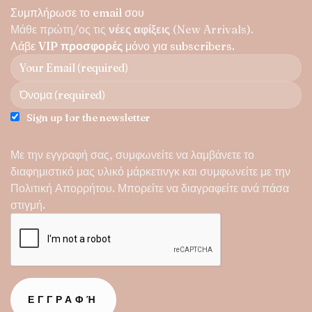
παραλλαγές.
Συμπλήρωσε το email σου
Οι
Μάθε πρώτη/ος τις
νέες αφίξεις
(New Arrivals).
επιλογές
Λάβε
VIP προσφορές
μόνο για subscribers.
μπορούν
να
επιλεγούν
στη
σελίδα
Sign up for the newsletter
του
προϊόντος
Με την εγγραφή σας, συμφωνείτε να λαμβάνετε το
διαφημιστικό μας υλικό μάρκετινγκ και συμφωνείτε με την
Πολιτική Απορρήτου
. Μπορείτε να διαγραφείτε ανά πάσα
στιγμή.