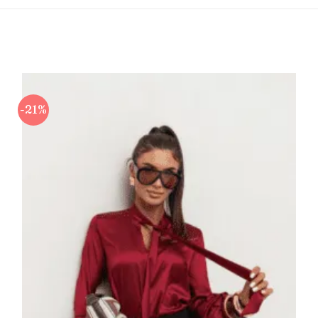
-21%
Πρόσθήκη
στην λίστα
επιθυμιών