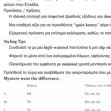
αλλού στην Ελλάδα.
Προτάσεις / Χρήσεις
Η ιδανική επιλογή για σοφιστικέ βραδινές εξόδους και di
Μια σταθερή αξία για να προσθέσετε “quiet luxury” αέρα σ
Εξαιρετική πρόταση για επίσημα καλέσματα, καθώς το σατ
Styling Tips
Συνδύασέ το με μια high-waisted παντελόνα ή μια slip s
Φόρεσέ το μέσα από ένα καλοραμμένο blazer, αφήνοντας τ
Ολοκλήρωσε την εμφάνιση με minimal χρυσά μενταγιόν κα
Πρόσθεσέ το τώρα και αναβάθμισε την γκαρνταρόμπα σου με 
Mystere wear the difference.
Μήκος
Πλάτος στο στή
S
68
61 cm x2
M
70
65 cm x2
L
72
69 cm x2