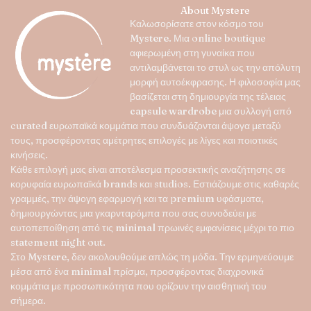
παραλλαγές.
About Mystere
Οι
Καλωσορίσατε στον κόσμο του
επιλογές
Mystere
. Μια online boutique
μπορούν
αφιερωμένη στη γυναίκα που
να
αντιλαμβάνεται το στυλ ως την απόλυτη
επιλεγούν
μορφή αυτοέκφρασης. Η φιλοσοφία μας
στη
βασίζεται στη δημιουργία της τέλειας
σελίδα
capsule wardrobe
μια συλλογή από
του
curated ευρωπαϊκά κομμάτια που συνδυάζονται άψογα μεταξύ
προϊόντος
τους, προσφέροντας αμέτρητες επιλογές με λίγες και ποιοτικές
κινήσεις.
Κάθε επιλογή μας είναι αποτέλεσμα προσεκτικής αναζήτησης σε
κορυφαία ευρωπαϊκά brands και studios. Εστιάζουμε στις καθαρές
γραμμές, την άψογη εφαρμογή και τα premium υφάσματα,
δημιουργώντας μια γκαρνταρόμπα που σας συνοδεύει με
αυτοπεποίθηση από τις minimal πρωινές εμφανίσεις μέχρι το πιο
statement night out.
Στο
Mystere
, δεν ακολουθούμε απλώς τη μόδα. Την ερμηνεύουμε
μέσα από ένα minimal πρίσμα, προσφέροντας διαχρονικά
κομμάτια με προσωπικότητα που ορίζουν την αισθητική του
σήμερα.