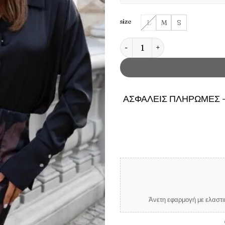
size
L
M
S
Γυναικείο Σατέν Πουκάμισο M
ΑΣΦΑΛΕΙΣ ΠΛΗΡΩΜΕΣ -
Άνετη εφαρμογή με ελαστικ