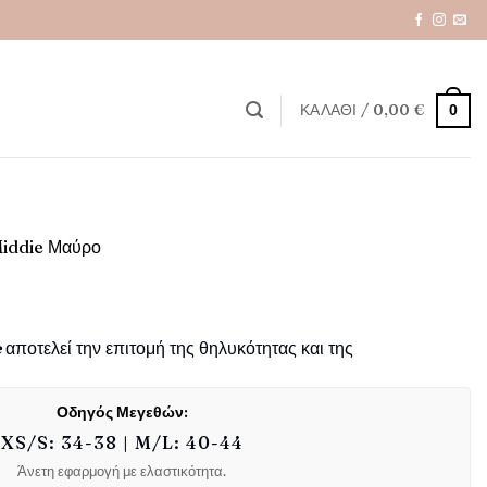
ΚΑΛΆΘΙ /
0,00
€
0
Middie Μαύρο
έχουσα
e
αποτελεί την επιτομή της θηλυκότητας και της
μή
αι:
,00 €.
Οδηγός Μεγεθών:
XS/S: 34-38 | M/L: 40-44
Άνετη εφαρμογή με ελαστικότητα.