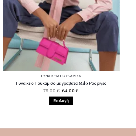
ΓΥΝΑΙΚΕΊΑ ΠΟΥΚΆΜΙΣΑ
Γυναικείο Πουκάμισο με γραβάτα Milo Ροζ ρίγες
Original
Η
79,00
€
64,00
€
price
τρέχουσα
was:
τιμή
Επιλογή
79,00 €.
είναι:
64,00 €.
Αυτό
το
προϊόν
έχει
πολλαπλές