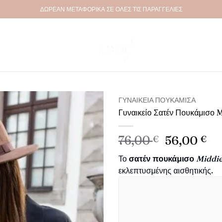
ΔΩΡΕΑΝ ΜΕΤΑΦΟΡΙΚΑ ΣΕ ΟΛΕΣ ΤΙΣ ΠΑΡΑΓΓΕΛΙΕΣ
ΓΥΝΑΙΚΕΊΑ ΠΟΥΚΆΜΙΣΑ
Γυναικείο Σατέν Πουκάμισο 
Πρόσθήκη
στην λίστα
Original
Η
76,00
€
56,00
€
επιθυμιών
price
τρ
Το
σατέν πουκάμισο
Middi
was:
τι
εκλεπτυσμένης αισθητικής.
76,00 €.
είν
56