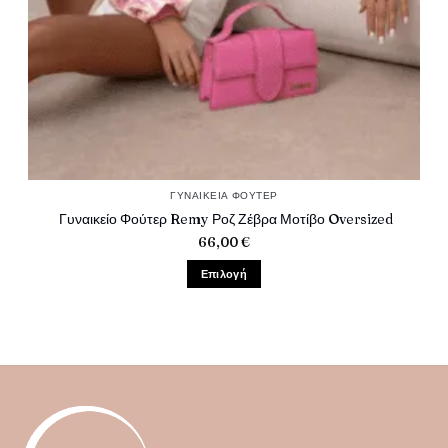
ΓΥΝΑΙΚΕΊΑ ΦΟΎΤΕΡ
Γυναικείο Φούτερ Remy Ροζ Ζέβρα Μοτίβο Oversized
66,00
€
Επιλογή
Αυτό
το
προϊόν
έχει
πολλαπλές
παραλλαγές.
Οι
επιλογές