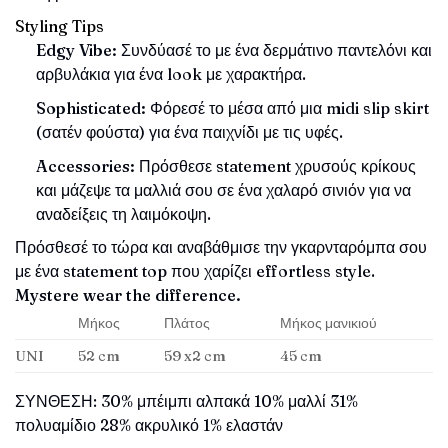
Styling Tips
Edgy Vibe:
Συνδύασέ το με ένα δερμάτινο παντελόνι και
αρβυλάκια για ένα look με χαρακτήρα.
Sophisticated:
Φόρεσέ το μέσα από μια midi slip skirt
(σατέν φούστα) για ένα παιχνίδι με τις υφές.
Accessories:
Πρόσθεσε statement χρυσούς κρίκους
και μάζεψε τα μαλλιά σου σε ένα χαλαρό σινιόν για να
αναδείξεις τη λαιμόκοψη.
Πρόσθεσέ το τώρα και αναβάθμισε την γκαρνταρόμπα σου
με ένα statement top που χαρίζει effortless style.
Mystere wear the difference.
Μήκος
Πλάτος
Μήκος μανικιού
UNI
52 cm
59 x2 cm
45 cm
ΣΥΝΘΕΣΗ: 30% μπέιμπι αλπακά 10% μαλλί 31%
πολυαμίδιο 28% ακρυλικό 1% ελαστάν