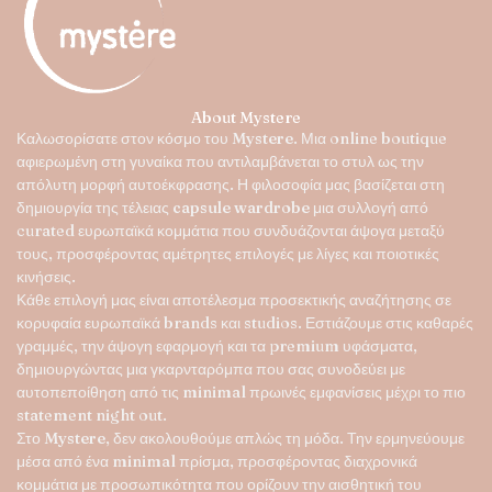
μπορούν
να
επιλεγούν
στη
σελίδα
About Mystere
του
Καλωσορίσατε στον κόσμο του
Mystere
. Μια online boutique
προϊόντος
αφιερωμένη στη γυναίκα που αντιλαμβάνεται το στυλ ως την
απόλυτη μορφή αυτοέκφρασης. Η φιλοσοφία μας βασίζεται στη
δημιουργία της τέλειας
capsule wardrobe
μια συλλογή από
curated ευρωπαϊκά κομμάτια που συνδυάζονται άψογα μεταξύ
τους, προσφέροντας αμέτρητες επιλογές με λίγες και ποιοτικές
κινήσεις.
Κάθε επιλογή μας είναι αποτέλεσμα προσεκτικής αναζήτησης σε
κορυφαία ευρωπαϊκά brands και studios. Εστιάζουμε στις καθαρές
γραμμές, την άψογη εφαρμογή και τα premium υφάσματα,
δημιουργώντας μια γκαρνταρόμπα που σας συνοδεύει με
αυτοπεποίθηση από τις minimal πρωινές εμφανίσεις μέχρι το πιο
statement night out.
Στο
Mystere
, δεν ακολουθούμε απλώς τη μόδα. Την ερμηνεύουμε
μέσα από ένα minimal πρίσμα, προσφέροντας διαχρονικά
κομμάτια με προσωπικότητα που ορίζουν την αισθητική του