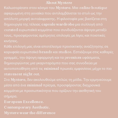
About Mystere
του
Καλωσορίσατε στον κόσμο του
Mystere
. Μια online boutique
προϊόντος
αφιερωμένη στη γυναίκα που αντιλαμβάνεται το στυλ ως την
απόλυτη μορφή αυτοέκφρασης. Η φιλοσοφία μας βασίζεται στη
δημιουργία της τέλειας
capsule wardrobe
μια συλλογή από
curated ευρωπαϊκά κομμάτια που συνδυάζονται άψογα μεταξύ
τους, προσφέροντας αμέτρητες επιλογές με λίγες και ποιοτικές
κινήσεις.
Κάθε επιλογή μας είναι αποτέλεσμα προσεκτικής αναζήτησης σε
κορυφαία ευρωπαϊκά brands και studios. Εστιάζουμε στις καθαρές
γραμμές, την άψογη εφαρμογή και τα premium υφάσματα,
δημιουργώντας μια γκαρνταρόμπα που σας συνοδεύει με
αυτοπεποίθηση από τις minimal πρωινές εμφανίσεις μέχρι το πιο
statement night out.
Στο
Mystere
, δεν ακολουθούμε απλώς τη μόδα. Την ερμηνεύουμε
μέσα από ένα minimal πρίσμα, προσφέροντας διαχρονικά
κομμάτια με προσωπικότητα που ορίζουν την αισθητική του
σήμερα.
European Excellence.
Contemporary Aesthetic.
Mystere wear the difference