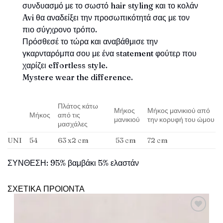
συνδυασμό με το σωστό hair styling και το κολάν
Avi θα αναδείξει την προσωπικότητά σας με τον
πιο σύγχρονο τρόπο.
Πρόσθεσέ το τώρα και αναβάθμισε την
γκαρνταρόμπα σου με ένα statement φούτερ που
χαρίζει effortless style.
Mystere wear the difference.
Πλάτος κάτω
Μήκος
Μήκος μανικιού από
Μήκος
από τις
μανικιού
την κορυφή του ώμου
μασχάλες
UNI
54
63 x2 cm
53 cm
72 cm
ΣΥΝΘΕΣΗ: 95% βαμβάκι 5% ελαστάν
ΣΧΕΤΙΚΑ ΠΡΟΙΟΝΤΑ
Πρόσθήκη