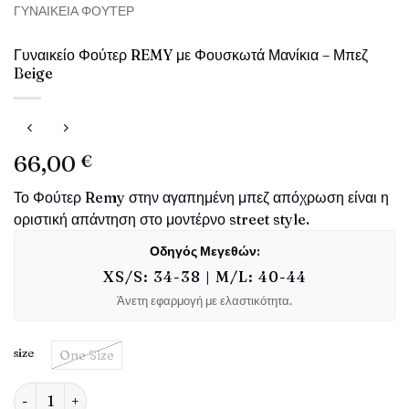
ΓΥΝΑΙΚΕΊΑ ΦΟΎΤΕΡ
Γυναικείο Φούτερ REMY με Φουσκωτά Μανίκια – Μπεζ
Beige
66,00
€
Το Φούτερ Remy στην αγαπημένη μπεζ απόχρωση είναι η
οριστική απάντηση στο μοντέρνο street style.
Οδηγός Μεγεθών:
XS/S: 34-38 | M/L: 40-44
Άνετη εφαρμογή με ελαστικότητα.
size
One Size
Γυναικείο Φούτερ REMY με Φουσκωτά Μανίκια – Μπεζ Beige π