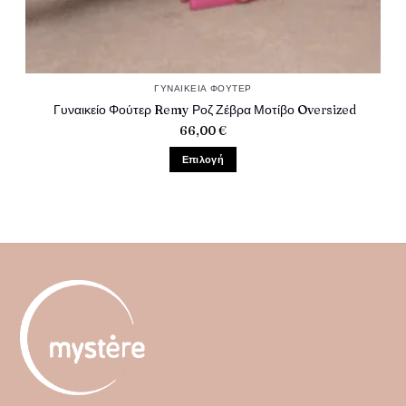
ΓΥΝΑΙΚΕΊΑ ΦΟΎΤΕΡ
Γυναικείο Φούτερ Remy Ροζ Ζέβρα Μοτίβο Oversized
66,00
€
Επιλογή
Αυτό
το
προϊόν
έχει
πολλαπλές
παραλλαγές.
Οι
επιλογές
μπορούν
να
επιλεγούν
στη
σελίδα