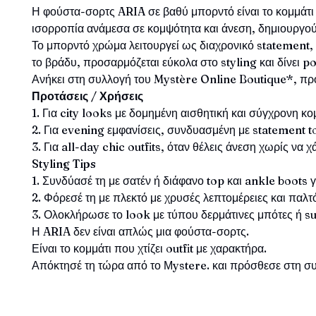
Η φούστα-σορτς ARIA σε βαθύ μπορντό είναι το κομμάτι
ισορροπία ανάμεσα σε κομψότητα και άνεση, δημιουργού
Το μπορντό χρώμα λειτουργεί ως διαχρονικό statement, 
το βράδυ, προσαρμόζεται εύκολα στο styling και δίνει 
Ανήκει στη συλλογή του Mystère Online Boutique*, προ
Προτάσεις / Χρήσεις
1. Για city looks με δομημένη αισθητική και σύγχρονη κ
2. Για evening εμφανίσεις, συνδυασμένη με statement to
3. Για all-day chic outfits, όταν θέλεις άνεση χωρίς να χά
Styling Tips
1. Συνδύασέ τη με σατέν ή διάφανο top και ankle boots 
2. Φόρεσέ τη με πλεκτό με χρυσές λεπτομέρειες και παλτό
3. Ολοκλήρωσε το look με τύπου δερμάτινες μπότες ή su
Η ARIA δεν είναι απλώς μια φούστα-σορτς.
Είναι το κομμάτι που χτίζει outfit με χαρακτήρα.
Απόκτησέ τη τώρα από το Μystere. και πρόσθεσε στη συ