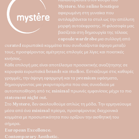
επιλογές
Mystere
. Μια online boutique
μπορούν
αφιερωμένη στη γυναίκα που
να
αντιλαμβάνεται το στυλ ως την απόλυτη
επιλεγούν
μορφή αυτοέκφρασης. Η φιλοσοφία μας
στη
βασίζεται στη δημιουργία της τέλειας
σελίδα
capsule wardrobe
μια συλλογή από
του
curated ευρωπαϊκά κομμάτια που συνδυάζονται άψογα μεταξύ
προϊόντος
τους, προσφέροντας αμέτρητες επιλογές με λίγες και ποιοτικές
κινήσεις.
Κάθε επιλογή μας είναι αποτέλεσμα προσεκτικής αναζήτησης σε
κορυφαία ευρωπαϊκά brands και studios. Εστιάζουμε στις καθαρές
γραμμές, την άψογη εφαρμογή και τα premium υφάσματα,
δημιουργώντας μια γκαρνταρόμπα που σας συνοδεύει με
αυτοπεποίθηση από τις minimal πρωινές εμφανίσεις μέχρι το πιο
statement night out.
Στο
Mystere
, δεν ακολουθούμε απλώς τη μόδα. Την ερμηνεύουμε
μέσα από ένα minimal πρίσμα, προσφέροντας διαχρονικά
κομμάτια με προσωπικότητα που ορίζουν την αισθητική του
σήμερα.
European Excellence.
Contemporary Aesthetic.