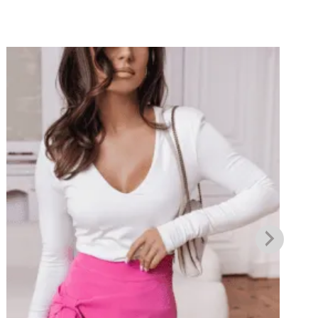
Πρόσθήκη
στην λίστα
επιθυμιών