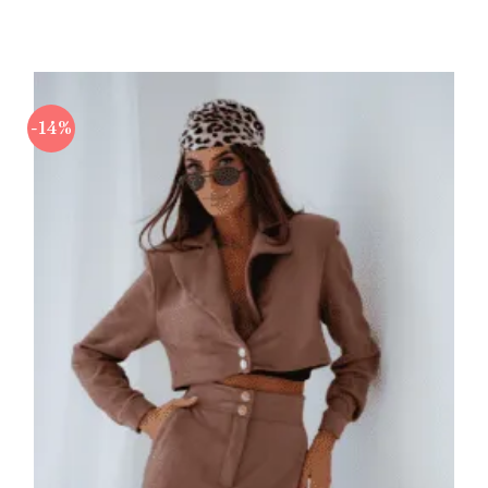
-14%
Πρόσθήκη
στην λίστα
επιθυμιών