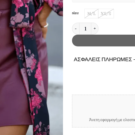
size
M/L
XS/S
Φούστα-σορτς ARIA - Μπορντ
ΑΣΦΑΛΕΙΣ ΠΛΗΡΩΜΕΣ -
Άνετη εφαρμογή με ελαστικ