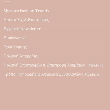
Οι
επιλογές
Mystere Fashion Trends
μπορούν
να
Αποστολές & Επιστροφές
επιλεγούν
Εγγραφή Newsletter
στη
σελίδα
Επικοινωνία
του
προϊόντος
Όροι Χρήσης
Πολιτική Απορρήτου
Πολιτική Επιστροφών & Επιστροφή Χρημάτων | Mystere
Τρόποι Πληρωμής & Ασφάλεια Συναλλαγών | Mystere