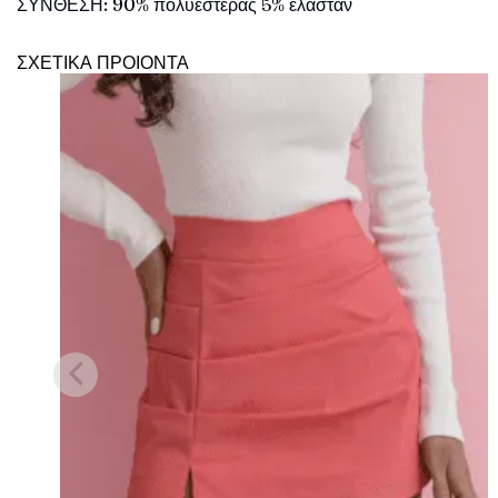
ΣΥΝΘΕΣΗ: 90% πολυεστέρας 5% ελαστάν
ΣΧΕΤΙΚΑ ΠΡΟΙΟΝΤΑ
Πρόσθήκη
στην λίστα
επιθυμιών