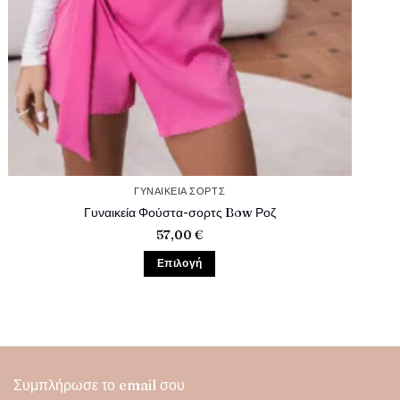
ΓΥΝΑΙΚΕΊΑ ΣΟΡΤΣ
Γυναικεία Φούστα-σορτς Bow Ροζ
57,00
€
Επιλογή
Αυτό
το
προϊόν
έχει
πολλαπλές
παραλλαγές.
Συμπλήρωσε το email σου
Οι