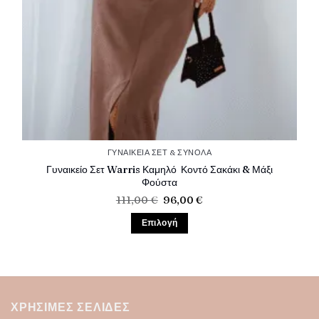
ΓΥΝΑΙΚΕΊΑ ΣΕΤ & ΣΎΝΟΛΑ
Γυναικείο Σετ Warris Καμηλό Κοντό Σακάκι & Μάξι
Φούστα
Original
Η
111,00
€
96,00
€
price
τρέχουσα
was:
τιμή
Επιλογή
111,00 €.
είναι:
96,00 €.
Αυτό
το
προϊόν
έχει
πολλαπλές
ΧΡΉΣΙΜΕΣ ΣΕΛΊΔΕΣ
παραλλαγές.