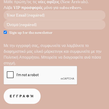
Μάθε πρώτη/ος τις
νέες αφίξεις
(New Arrivals).
επιλογές
Λάβε
VIP προσφορές
μόνο για subscribers.
μπορούν
να
επιλεγούν
στη
σελίδα
Sign up for the newsletter
του
προϊόντος
Με την εγγραφή σας, συμφωνείτε να λαμβάνετε το
διαφημιστικό μας υλικό μάρκετινγκ και συμφωνείτε με την
Πολιτική Απορρήτου
. Μπορείτε να διαγραφείτε ανά πάσα
στιγμή.