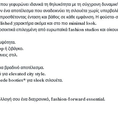
 που γεφυρώνει ιδανικά τη θηλυκότητα με τη σύγχρονη δυναμι
ν ένα αποτέλεσμα που αναδεικνύει τη σιλουέτα χωρίς υπερβολέ
προσθέτοντας ένταση και βάθος σε κάθε εμφάνιση. Η φούστα-σο
polished χαρακτήρα ακόμα και στο πιο minimal look.
σεκτικά επιλεγμένη από ευρωπαϊκά fashion studios και οίκους
ομψότητα.
p ή ζιβάγκο.
νεις στιλ.
για βραδινό αποτέλεσμα.
 για elevated city style.
ede booties* για sleek σιλουέτα.
λλογή σου ένα διαχρονικό, fashion-forward essential.