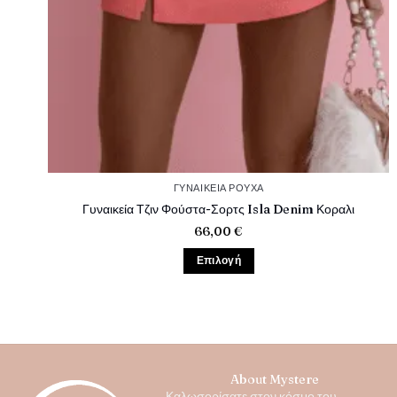
ΓΥΝΑΊΚΕΙΑ ΡΟΎΧΑ
Γυναικεία Τζιν Φούστα-Σορτς Isla Denim Κοραλι
66,00
€
Επιλογή
Αυτό
το
προϊόν
έχει
πολλαπλές
παραλλαγές.
About Mystere
Οι
Καλωσορίσατε στον κόσμο του