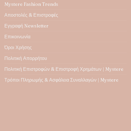
επιλογές
Mystere Fashion Trends
μπορούν
να
Αποστολές & Επιστροφές
επιλεγούν
Εγγραφή Newsletter
στη
σελίδα
Επικοινωνία
του
προϊόντος
Όροι Χρήσης
Πολιτική Απορρήτου
Πολιτική Επιστροφών & Επιστροφή Χρημάτων | Mystere
Τρόποι Πληρωμής & Ασφάλεια Συναλλαγών | Mystere