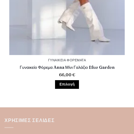
ΓΥΝΑΙΚΕΊΑ ΦΟΡΈΜΑΤΑ
Γυναικείο Φόρεμα Anna Μίνι Γαλάζιο Blue Garden
66,00
€
Επιλογή
Αυτό
το
προϊόν
έχει
πολλαπλές
ΧΡΉΣΙΜΕΣ ΣΕΛΊΔΕΣ
παραλλαγές.
Οι