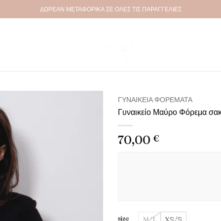
ΔΩΡΕΑΝ ΜΕΤΑΦΟΡΙΚΑ ΣΕ ΟΛΕΣ ΤΙΣ ΠΑΡΑΓΓΕΛΙΕΣ
ΓΥΝΑΙΚΕΊΑ ΦΟΡΈΜΑΤΑ
Γυναικείο Μαύρο Φόρεμα σα
Πρόσθήκη
στην λίστα
70,00
€
επιθυμιών
size
M/L
XS/S