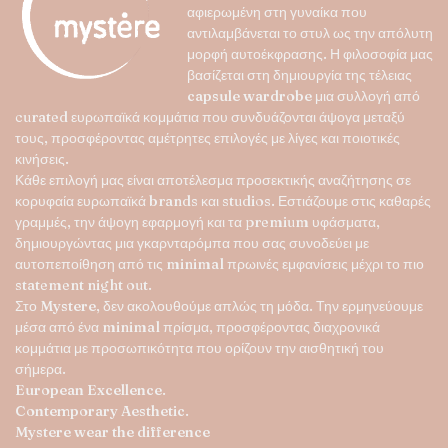
επιλογές
αφιερωμένη στη γυναίκα που
μπορούν
αντιλαμβάνεται το στυλ ως την απόλυτη
να
μορφή αυτοέκφρασης. Η φιλοσοφία μας
επιλεγούν
βασίζεται στη δημιουργία της τέλειας
στη
capsule wardrobe
μια συλλογή από
σελίδα
curated ευρωπαϊκά κομμάτια που συνδυάζονται άψογα μεταξύ
του
τους, προσφέροντας αμέτρητες επιλογές με λίγες και ποιοτικές
προϊόντος
κινήσεις.
Κάθε επιλογή μας είναι αποτέλεσμα προσεκτικής αναζήτησης σε
κορυφαία ευρωπαϊκά brands και studios. Εστιάζουμε στις καθαρές
γραμμές, την άψογη εφαρμογή και τα premium υφάσματα,
δημιουργώντας μια γκαρνταρόμπα που σας συνοδεύει με
αυτοπεποίθηση από τις minimal πρωινές εμφανίσεις μέχρι το πιο
statement night out.
Στο
Mystere
, δεν ακολουθούμε απλώς τη μόδα. Την ερμηνεύουμε
μέσα από ένα minimal πρίσμα, προσφέροντας διαχρονικά
κομμάτια με προσωπικότητα που ορίζουν την αισθητική του
σήμερα.
European Excellence.
Contemporary Aesthetic.
Mystere wear the difference