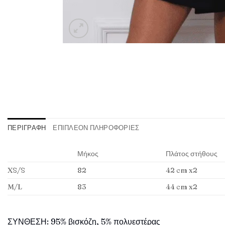
ΠΕΡΙΓΡΑΦΉ
ΕΠΙΠΛΈΟΝ ΠΛΗΡΟΦΟΡΊΕΣ
Μήκος
Πλάτος στήθους
XS/S
82
42 cm x2
M/L
83
44 cm x2
ΣΥΝΘΕΣΗ: 95% βισκόζη, 5% πολυεστέρας