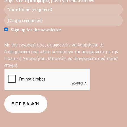
Λάβε
VIP προσφορές
μόνο για subscribers.
επιλεγούν
στη
σελίδα
του
προϊόντος
Sign up for the newsletter
Με την εγγραφή σας, συμφωνείτε να λαμβάνετε το
διαφημιστικό μας υλικό μάρκετινγκ και συμφωνείτε με την
Πολιτική Απορρήτου
. Μπορείτε να διαγραφείτε ανά πάσα
στιγμή.