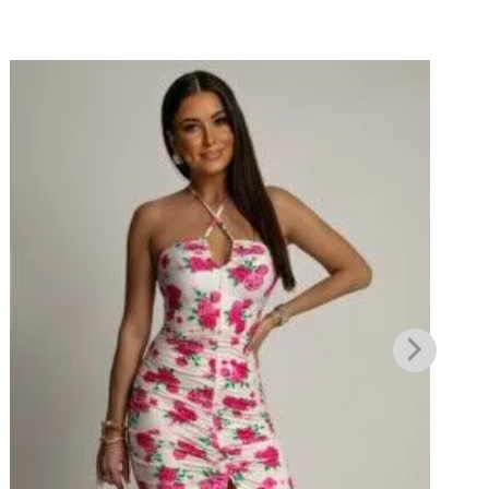
Πρόσθήκη
στην λίστα
επιθυμιών