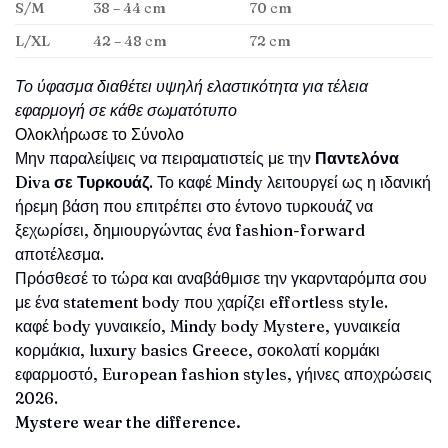
S/M
38 – 44 cm
70 cm
L/XL
42 – 48 cm
72 cm
Το ύφασμα διαθέτει υψηλή ελαστικότητα για τέλεια
εφαρμογή σε κάθε σωματότυπο
Ολοκλήρωσε το Σύνολο
Μην παραλείψεις να πειραματιστείς με την
Παντελόνα
Diva σε Τυρκουάζ
. Το καφέ Mindy λειτουργεί ως η ιδανική
ήρεμη βάση που επιτρέπει στο έντονο τυρκουάζ να
ξεχωρίσει, δημιουργώντας ένα fashion-forward
αποτέλεσμα.
Πρόσθεσέ το τώρα και αναβάθμισε την γκαρνταρόμπα σου
με ένα statement body που χαρίζει effortless style.
καφέ body γυναικείο, Mindy body Mystere, γυναικεία
κορμάκια, luxury basics Greece, σοκολατί κορμάκι
εφαρμοστό, European fashion styles, γήινες αποχρώσεις
2026.
Mystere wear the difference.