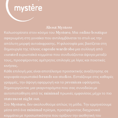
μπορούν
να
επιλεγούν
στη
σελίδα
About Mystere
του
Καλωσορίσατε στον κόσμο του
Mystere
. Μια online boutique
προϊόντος
αφιερωμένη στη γυναίκα που αντιλαμβάνεται το στυλ ως την
απόλυτη μορφή αυτοέκφρασης. Η φιλοσοφία μας βασίζεται στη
δημιουργία της τέλειας
capsule wardrobe
μια συλλογή από
curated ευρωπαϊκά κομμάτια που συνδυάζονται άψογα μεταξύ
τους, προσφέροντας αμέτρητες επιλογές με λίγες και ποιοτικές
κινήσεις.
Κάθε επιλογή μας είναι αποτέλεσμα προσεκτικής αναζήτησης σε
κορυφαία ευρωπαϊκά brands και studios. Εστιάζουμε στις καθαρές
γραμμές, την άψογη εφαρμογή και τα premium υφάσματα,
δημιουργώντας μια γκαρνταρόμπα που σας συνοδεύει με
αυτοπεποίθηση από τις minimal πρωινές εμφανίσεις μέχρι το πιο
statement night out.
Στο
Mystere
, δεν ακολουθούμε απλώς τη μόδα. Την ερμηνεύουμε
μέσα από ένα minimal πρίσμα, προσφέροντας διαχρονικά
κομμάτια με προσωπικότητα που ορίζουν την αισθητική του