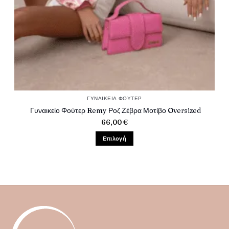
ΓΥΝΑΙΚΕΊΑ ΦΟΎΤΕΡ
Γυναικείο Φούτερ Remy Ροζ Ζέβρα Μοτίβο Oversized
66,00
€
Επιλογή
Αυτό
το
προϊόν
έχει
πολλαπλές
παραλλαγές.
Οι
επιλογές