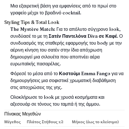
Μια εξαιρετική βάση για εμφανίσεις από το πρωί στο
γραφείο μέχρι το βραδινό cocktail.
Styling Tips & Total Look
The Mystère Match:
Για το απόλυτο σύγχρονο look,
συνδύασέ το με τη
Σατέν Παντελόνα Diva σε Καφέ
. Ο
συνδυασμός της σταθερής εφαρμογής του body με την
αέρινη κίνηση του σατέν στην ίδια απόχρωση
δημιουργεί μια σιλουέτα που αποπνέει αέρα
ευρωπαϊκής πασαρέλας.
Φόρεσέ το μέσα από το
Κοστούμι Emma Fango
για να
δημιουργήσεις μια σοφιστικέ χρωματική διαβάθμιση
στις αποχρώσεις της γης.
Ολοκλήρωσε το look με χρυσά κοσμήματα και
αξεσουάρ σε τόνους του ταμπά ή της άμμου.
Πίνακας Μεγεθών
Μέγεθος
Πλάτος Στήθους x2
Μήκος (έως το κλείσιμο)